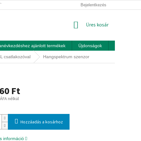
ÍTÁSI FELTÉTELEK
ÜZLETI FELTÉTELEK (ÁSZF)
Bejelentkezés
ADATKEZEL
KOSÁR
Üres kosár
anévkezdéshez ajánlott termékek
Újdonságok
Játékok otth
BL csatlakozóval
Hangspektrum szenzor
60 Ft
 ÁFA nélkül
:
Hozzáadás a kosárhoz
s információ