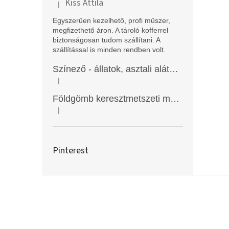
Kiss Attila
|
A termék értékelése 5-ből 5 csillag.
Egyszerűen kezelhető, profi műszer,
megfizethető áron. A tároló kofferrel
biztonságosan tudom szállítani. A
szállítással is minden rendben volt.
Színező - állatok, asztali alátét, Funny Mat
|
A termék értékelése 5-ből 5 csillag.
Földgömb keresztmetszeti modell
|
A termék értékelése 5-ből 5 csillag.
Pinterest
L
á
b
l
é