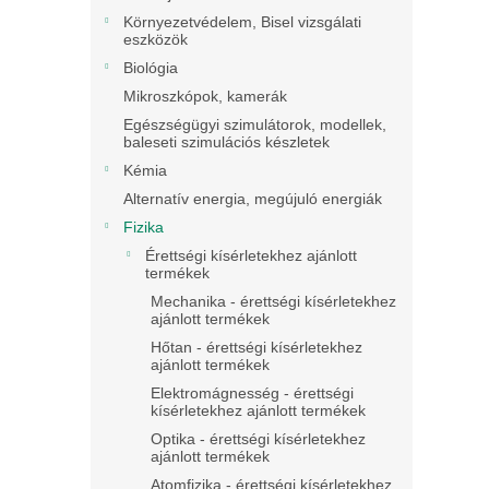
Környezetvédelem, Bisel vizsgálati
eszközök
Biológia
Mikroszkópok, kamerák
Egészségügyi szimulátorok, modellek,
baleseti szimulációs készletek
Kémia
Alternatív energia, megújuló energiák
Fizika
Érettségi kísérletekhez ajánlott
termékek
Mechanika - érettségi kísérletekhez
ajánlott termékek
Hőtan - érettségi kísérletekhez
ajánlott termékek
Elektromágnesség - érettségi
kísérletekhez ajánlott termékek
Optika - érettségi kísérletekhez
ajánlott termékek
Atomfizika - érettségi kísérletekhez