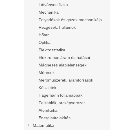
Látványos fizika
Mechanika
Folyadékok és gázok mechanikája
Rezgések, hullámok
Hőtan
Optika
Elektrosztatika
Elektromos áram és hatásai
Mágneses alapjelenségek
Mérések
Mérőműszerek, áramforrások
Készletek
Hagemann fóliamappák
Falitablók, arcképsorozat
Atomfizika
Energiaátalakítás
Matematika