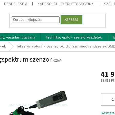
RENDELÉSEM
KAPCSOLAT - ELÉRHETŐSÉGEINK
SZÁLL
KERESÉS
ny, vásárlási utalvány
Technika, építő - szerelő készletek
T
erek
Teljes kínálatunk - Szenzorok, digitális mérő rendszerek SM
gspektrum szenzor
K25A
41 9
33 039 Ft
Egységár
Részlete