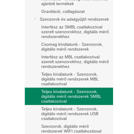
ajánlott termékek
Gravitáció, csillagászat
Szenzorok és adatgyűjtő rendszerek
Interfész az SMBL csatlakozóval
szerelt szenzorokhoz, digitális mérő
rendszerekhez
Csomag kínálatunk - Szenzorok,
digitális mérő rendszerek
Interfész az MBL csatlakozóval
szerelt szenzorokhoz, digitális mérő
rendszerekhez
Teljes kínálatunk - Szenzorok,
digitális mérő rendszerek MBL
csatlakozóval
Teljes kínálatunk - Szenzorok,
digitális mérő rendszerek SMBL
csatlakozóval
Teljes kínálatunk - Szenzorok,
digitális mérő rendszerek USB
csatlakozóval
Szenzorok, digitális mérő
rendszerek WIFI csatlakozással