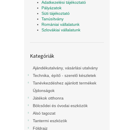
Adatkezelési tájékoztató
Pályázatok
Süti tájékoztató
Tanúsítvány
Romániai vállalatunk
Szlovákiai vállalatunk
Kategóriák
Kategóriák
átugrása
Ajándékutalvány, vásárlási utalvány
Technika, építő - szerelő készletek
Tanévkezdéshez ajánlott termékek
Újdonságok
Játékok otthonra
Bölcsődei és óvodai eszközök
Alsó tagozat
Tantermi eszközök
Földrajz