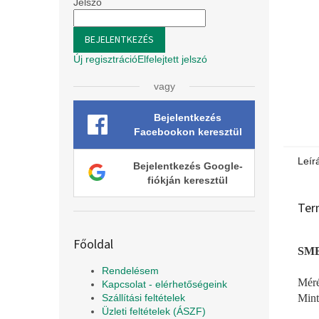
l
Jelszó
BEJELENTKEZÉS
Új regisztráció
Elfelejtett jelszó
vagy
Bejelentkezés
Facebookon keresztül
Leír
Bejelentkezés Google-
fiókján keresztül
Ter
Főoldal
SMB
Rendelésem
Méré
Kapcsolat - elérhetőségeink
Mint
Szállítási feltételek
Üzleti feltételek (ÁSZF)