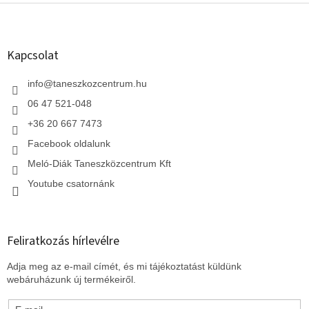
L
á
b
l
Kapcsolat
é
c
info
@
taneszkozcentrum.hu
06 47 521-048
+36 20 667 7473
Facebook oldalunk
Meló-Diák Taneszközcentrum Kft
Youtube csatornánk
Feliratkozás hírlevélre
Adja meg az e-mail címét, és mi tájékoztatást küldünk
webáruházunk új termékeiről.