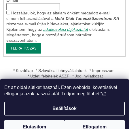
E-mail
Hozzájárulok, hogy az általam önként megadott e-mail
címem felhasználásával a
Meló-Diák Taneszközcentrum Kft
részemre e-mail útján hírleveleket, ajánlatokat küldjön.
Kijelentem, hogy az
adatkezelési tájékoztatót
elolvastam.
Megértettem, hogy a hozzájárulásom bármikor
visszavonhatom.
FELIRATKOZÁS
* Kezdőlap
* Szlovákiai leányvállalatunk
* Impresszum
* Üzleti feltételek ÁSZF
* Jogi nyilatkozat
Ez az oldal sütiket használ. Ezen weboldal követésével
elfogadja azok használatát. Tudjon meg többet *
itt
.
Shoptet készítette
Beállítások
Copyright 2026
Meló-Diák Taneszközcentrum Kft
. Minden jog
Elutasítom
Elfogadom
fenntartva.
Süti beállítások szerkesztése