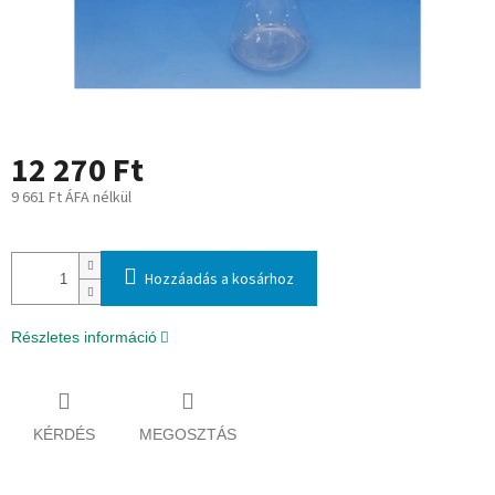
12 270 Ft
9 661 Ft ÁFA nélkül
Egységár:
Hozzáadás a kosárhoz
Részletes információ
KÉRDÉS
MEGOSZTÁS