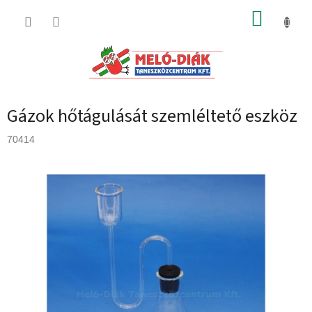
Ugrás
KOSÁR
a
fő
tartalomhoz
Gázok hőtágulását szemléltető eszköz
70414