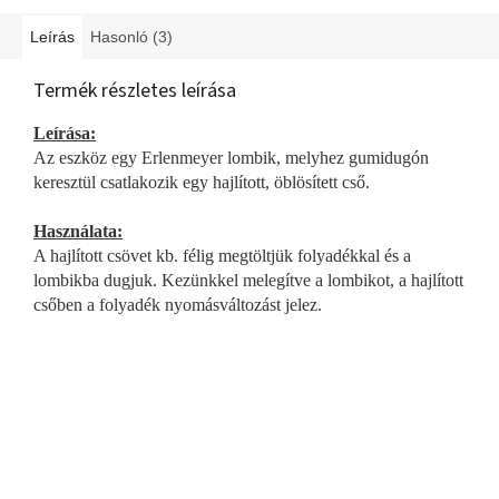
Leírás
Hasonló (3)
Termék részletes leírása
Leírása:
Az eszköz egy Erlenmeyer lombik, melyhez gumidugón
keresztül csatlakozik egy hajlított, öblösített cső.
Használata:
A hajlított csövet kb. félig megtöltjük folyadékkal és a
lombikba dugjuk. Kezünkkel melegítve a lombikot, a hajlított
csőben a folyadék nyomásváltozást jelez.