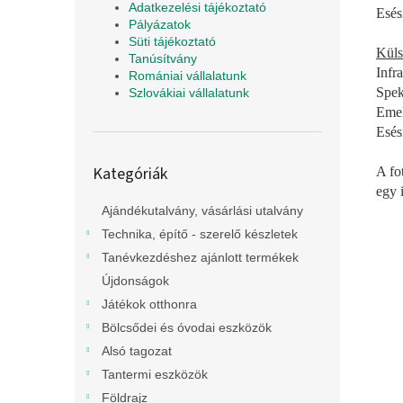
Adatkezelési tájékoztató
Esés
Pályázatok
Süti tájékoztató
Küls
Tanúsítvány
Infr
Romániai vállalatunk
Spek
Szlovákiai vállalatunk
Emel
Esés
Kategóriák
Kategóriák
A fo
átugrása
egy 
Ajándékutalvány, vásárlási utalvány
Technika, építő - szerelő készletek
Tanévkezdéshez ajánlott termékek
Újdonságok
Játékok otthonra
Bölcsődei és óvodai eszközök
Alsó tagozat
Tantermi eszközök
Földrajz