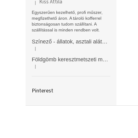
Kiss Attila
|
A termék értékelése 5-ből 5 csillag.
Egyszerűen kezelhető, profi műszer,
megfizethető áron. A tároló kofferrel
biztonságosan tudom szállítani. A
szállítással is minden rendben volt.
Színező - állatok, asztali alátét, Funny Mat
|
A termék értékelése 5-ből 5 csillag.
Földgömb keresztmetszeti modell
|
A termék értékelése 5-ből 5 csillag.
Pinterest
L
á
b
l
é