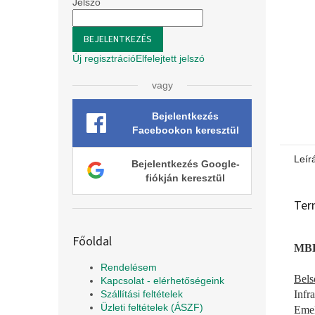
l
Jelszó
BEJELENTKEZÉS
Új regisztráció
Elfelejtett jelszó
vagy
Bejelentkezés
Facebookon keresztül
Leír
Bejelentkezés Google-
fiókján keresztül
Ter
Főoldal
MBL 
Rendelésem
Bels
Kapcsolat - elérhetőségeink
Infr
Szállítási feltételek
Üzleti feltételek (ÁSZF)
Emel