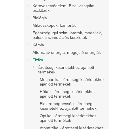
Környezetvédelem, Bisel vizsgálati
eszközök
Biológia
Mikroszkópok, kamerák
Egészségügyi szimulátorok, modellek,
baleseti szimulációs készletek
Kémia
Alternatív energia, megújuló energiák
Fizika
Érettségi kísérletekhez ajánlott
termékek
Mechanika - érettségi kísérletekhez
ajánlott termékek
Hőtan - érettségi kísérletekhez
ajánlott termékek
Elektromágnesség - érettségi
kísérletekhez ajánlott termékek
Optika - érettségi kísérletekhez
ajánlott termékek
Atomfizika - érettségi kísérletekhez