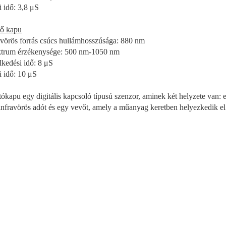
i idő: 3,8 μS
ő kapu
avörös forrás csúcs hullámhosszúsága: 880 nm
trum érzékenysége: 500 nm-1050 nm
kedési idő: 8 μS
i idő: 10 μS
tókapu egy digitális kapcsoló típusú szenzor, aminek két helyzete van:
infravörös adót és egy vevőt, amely a műanyag keretben helyezkedik el