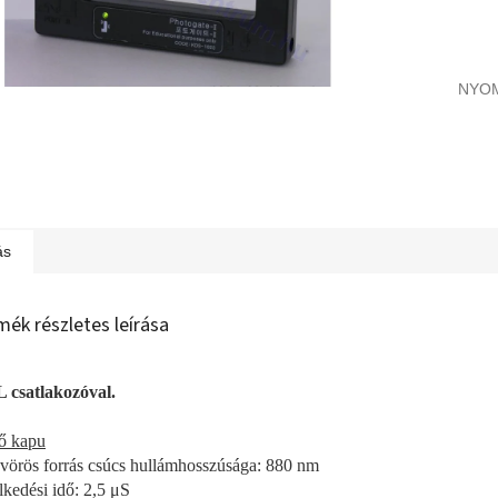
NYO
ás
mék részletes leírása
csatlakozóval.
ő kapu
avörös forrás csúcs hullámhosszúsága: 880 nm
kedési idő: 2,5 μS