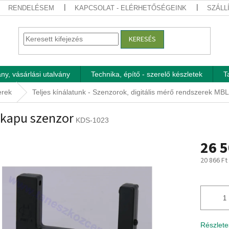
RENDELÉSEM
KAPCSOLAT - ELÉRHETŐSÉGEINK
SZÁLL
KERESÉS
ny, vásárlási utalvány
Technika, építő - szerelő készletek
T
erek
Teljes kínálatunk - Szenzorok, digitális mérő rendszerek MBL
kapu szenzor
KDS-1023
26 5
20 866 Ft
Egységár
Részlete