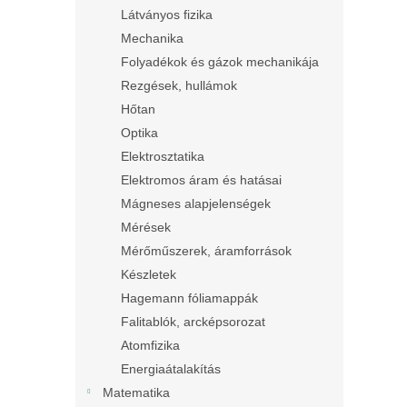
Látványos fizika
Mechanika
Folyadékok és gázok mechanikája
Rezgések, hullámok
Hőtan
Optika
Elektrosztatika
Elektromos áram és hatásai
Mágneses alapjelenségek
Mérések
Mérőműszerek, áramforrások
Készletek
Hagemann fóliamappák
Falitablók, arcképsorozat
Atomfizika
Energiaátalakítás
Matematika