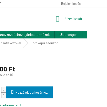
ÍTÁSI FELTÉTELEK
ÜZLETI FELTÉTELEK (ÁSZF)
Bejelentkezés
ADATKEZEL
KOSÁR
Üres kosár
anévkezdéshez ajánlott termékek
Újdonságok
Játékok otth
 csatlakozóval
Fotokapu szenzor
00 Ft
 ÁFA nélkül
:
Hozzáadás a kosárhoz
s információ