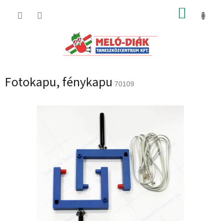
Ugrás
KOSÁR
a
fő
tartalomhoz
Fotokapu, fénykapu
70109