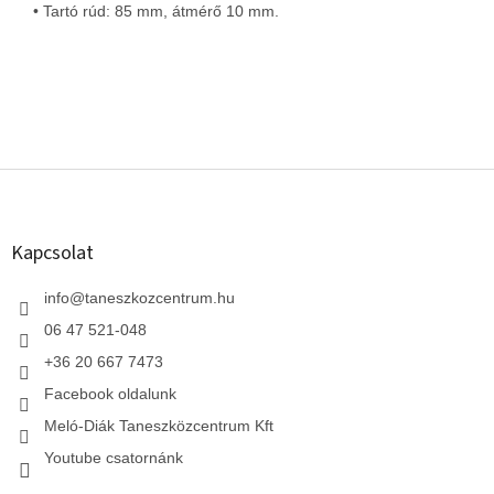
• Tartó rúd: 85 mm, átmérő 10 mm.
L
á
b
l
Kapcsolat
é
c
info
@
taneszkozcentrum.hu
06 47 521-048
+36 20 667 7473
Facebook oldalunk
Meló-Diák Taneszközcentrum Kft
Youtube csatornánk