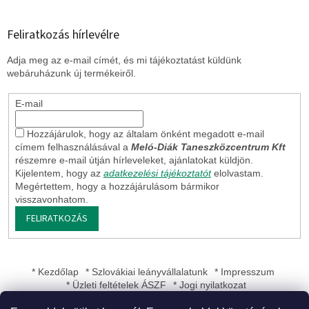
Feliratkozás hírlevélre
Adja meg az e-mail címét, és mi tájékoztatást küldünk
webáruházunk új termékeiről.
E-mail
Hozzájárulok, hogy az általam önként megadott e-mail
címem felhasználásával a
Meló-Diák Taneszközcentrum Kft
részemre e-mail útján hírleveleket, ajánlatokat küldjön.
Kijelentem, hogy az
adatkezelési tájékoztatót
elolvastam.
Megértettem, hogy a hozzájárulásom bármikor
visszavonhatom.
FELIRATKOZÁS
* Kezdőlap
* Szlovákiai leányvállalatunk
* Impresszum
* Üzleti feltételek ÁSZF
* Jogi nyilatkozat