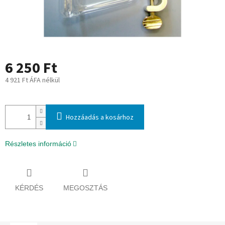
6 250 Ft
4 921 Ft ÁFA nélkül
Egységár:
Hozzáadás a kosárhoz
Részletes információ
KÉRDÉS
MEGOSZTÁS