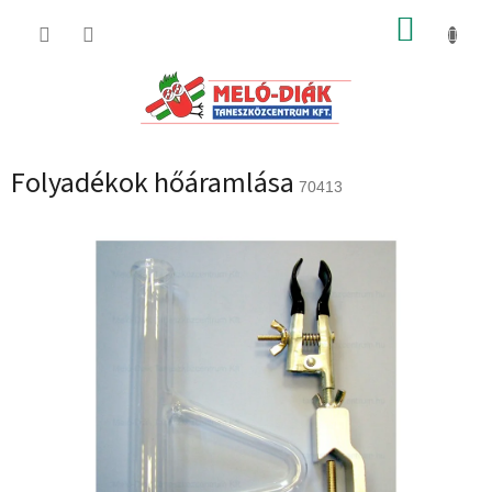
Ugrás
KOSÁR
a
fő
tartalomhoz
Folyadékok hőáramlása
70413