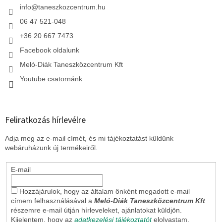
c
info
@
taneszkozcentrum.hu
06 47 521-048
+36 20 667 7473
Facebook oldalunk
Meló-Diák Taneszközcentrum Kft
Youtube csatornánk
Feliratkozás hírlevélre
Adja meg az e-mail címét, és mi tájékoztatást küldünk
webáruházunk új termékeiről.
E-mail
Hozzájárulok, hogy az általam önként megadott e-mail
címem felhasználásával a
Meló-Diák Taneszközcentrum Kft
részemre e-mail útján hírleveleket, ajánlatokat küldjön.
Kijelentem, hogy az
adatkezelési tájékoztatót
elolvastam.