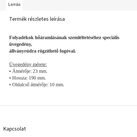
Leírás
Termék részletes leírása
Folyadékok hőáramlásának szemléltetéséhez speciális
üvegedény,
állványrúdra rögzíthető fogóval.
Üvegedény mérete:
• Átmérője: 23 mm.
• Hossza: 190 mm.
• Oldalcső átmérője: 10 mm.
L
á
b
l
Kapcsolat
é