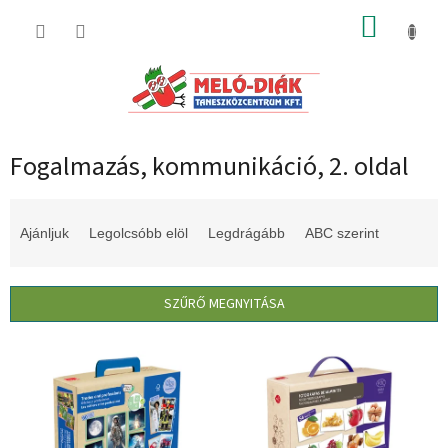
Ugrás
KOSÁR
a
fő
tartalomhoz
Fogalmazás, kommunikáció
, 2. oldal
T
e
Ajánljuk
Legolcsóbb elöl
Legdrágább
ABC szerint
r
m
é
SZŰRŐ MEGNYITÁSA
k
e
T
k
e
r
r
e
m
n
é