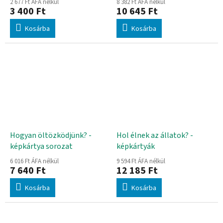
2 677 Ft ÁFA nélkül
8 382 Ft ÁFA nélkül
3 400 Ft
10 645 Ft
Kosárba
Kosárba
Hogyan öltözködjünk? -
Hol élnek az állatok? -
képkártya sorozat
képkártyák
6 016 Ft ÁFA nélkül
9 594 Ft ÁFA nélkül
7 640 Ft
12 185 Ft
Kosárba
Kosárba