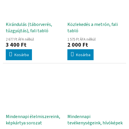
Kirándulás (táborverés,
Közlekedés a metrón, fali
tűzgyújtás), fali tabló
tabló
2 677 Ft ÁFA nélkül
1 575 Ft ÁFA nélkül
3 400 Ft
2 000 Ft
Kosárba
Kosárba
Mindennapi élelmiszereink,
Mindennapi
képkártya sorozat
tevékenységeink, hívóképek