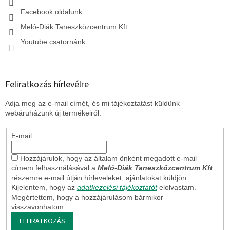
e
l
Facebook oldalunk
e
Meló-Diák Taneszközcentrum Kft
m
e
Youtube csatornánk
i
Feliratkozás hírlevélre
Adja meg az e-mail címét, és mi tájékoztatást küldünk
webáruházunk új termékeiről.
E-mail
Hozzájárulok, hogy az általam önként megadott e-mail
címem felhasználásával a
Meló-Diák Taneszközcentrum Kft
részemre e-mail útján hírleveleket, ajánlatokat küldjön.
Kijelentem, hogy az
adatkezelési tájékoztatót
elolvastam.
Megértettem, hogy a hozzájárulásom bármikor
visszavonhatom.
FELIRATKOZÁS