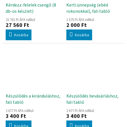
Kérdezz-felelek csengő (8
Kerti ünnepség (ebéd
db-os készlet)
rokonokkal), fali tabló
21 701 Ft ÁFA nélkül
1 575 Ft ÁFA nélkül
27 560 Ft
2 000 Ft
Kosárba
Kosárba
Készülődés a kiránduláshoz,
Készülődés bevásárláshoz,
fali tabló
fali tabló
2 677 Ft ÁFA nélkül
2 677 Ft ÁFA nélkül
3 400 Ft
3 400 Ft
Kosárba
Kosárba