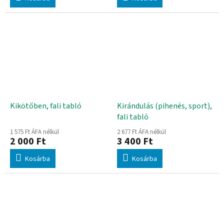
Kikötőben, fali tabló
Kirándulás (pihenés, sport),
fali tabló
1 575 Ft ÁFA nélkül
2 677 Ft ÁFA nélkül
2 000 Ft
3 400 Ft
Kosárba
Kosárba