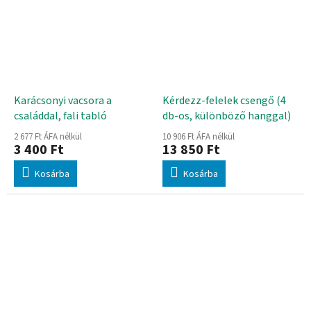
Karácsonyi vacsora a
Kérdezz-felelek csengő (4
családdal, fali tabló
db-os, különböző hanggal)
2 677 Ft ÁFA nélkül
10 906 Ft ÁFA nélkül
3 400 Ft
13 850 Ft
Kosárba
Kosárba