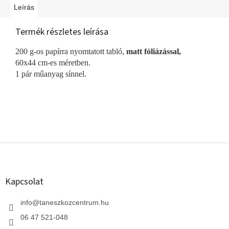
Leírás
Termék részletes leírása
200 g-os papírra nyomtatott tabló,
matt fóliázással,
60x44 cm-es méretben.
1 pár műanyag sínnel.
L
á
b
l
Kapcsolat
é
c
info
@
taneszkozcentrum.hu
06 47 521-048