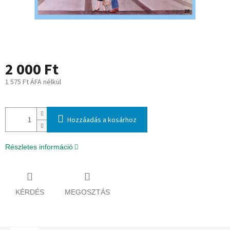
2 000 Ft
1 575 Ft ÁFA nélkül
Egységár:
Hozzáadás a kosárhoz
Részletes információ
KÉRDÉS
MEGOSZTÁS