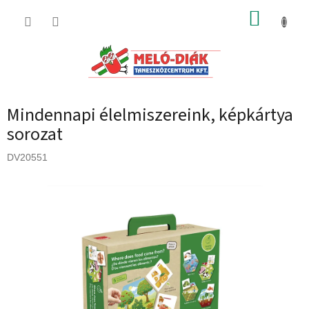
Ugrás
KOSÁR
a
fő
tartalomhoz
Mindennapi élelmiszereink, képkártya
sorozat
DV20551