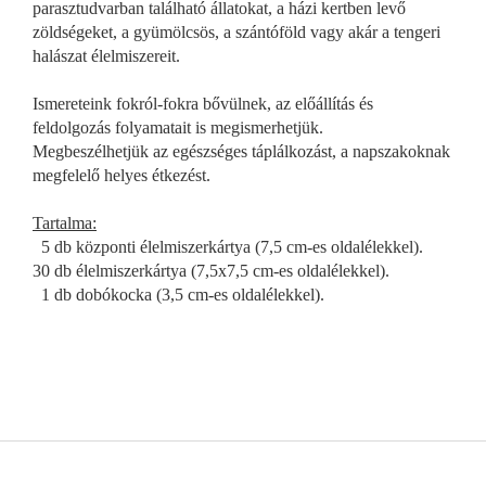
parasztudvarban található állatokat, a házi kertben levő
zöldségeket, a gyümölcsös, a szántóföld vagy akár a tengeri
halászat élelmiszereit.
Ismereteink fokról-fokra bővülnek, az előállítás és
feldolgozás folyamatait is megismerhetjük.
Megbeszélhetjük az egészséges táplálkozást, a napszakoknak
megfelelő helyes étkezést.
Tartalma:
5 db központi élelmiszerkártya (7,5 cm-es oldalélekkel).
30 db élelmiszerkártya (7,5x7,5 cm-es oldalélekkel).
1 db dobókocka (3,5 cm-es oldalélekkel).
L
á