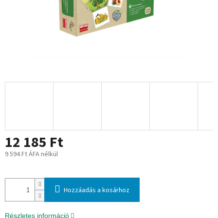
12 185 Ft
9 594 Ft ÁFA nélkül
Egységár:
Hozzáadás a kosárhoz
Részletes információ