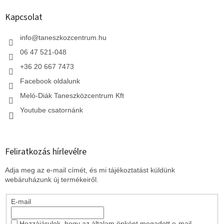
b
l
Kapcsolat
é
c
info
@
taneszkozcentrum.hu
06 47 521-048
+36 20 667 7473
Facebook oldalunk
Meló-Diák Taneszközcentrum Kft
Youtube csatornánk
Feliratkozás hírlevélre
Adja meg az e-mail címét, és mi tájékoztatást küldünk
webáruházunk új termékeiről.
E-mail
Hozzájárulok, hogy az általam önként megadott e-mail