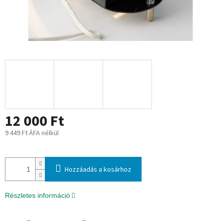
12 000 Ft
9 449 Ft ÁFA nélkül
Egységár:
Hozzáadás a kosárhoz
Részletes információ