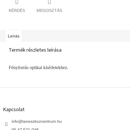
KÉRDÉS
MEGOSZTÁS
Leírás
Termék részletes leírása
Fényforrás optikai kísérletekhez.
L
á
b
l
Kapcsolat
é
c
info
@
taneszkozcentrum.hu
06 47 521-048