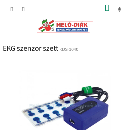
Ugrás
KOSÁR
a
fő
tartalomhoz
EKG szenzor szett
KDS-1040