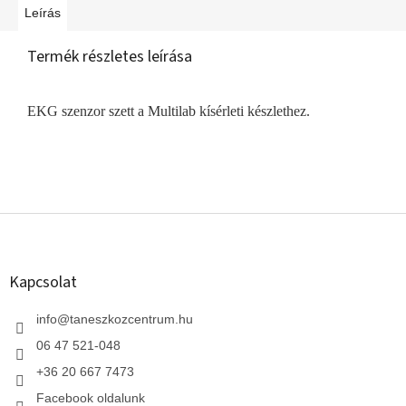
Leírás
Termék részletes leírása
EKG szenzor szett a Multilab kísérleti készlethez.
L
á
b
l
Kapcsolat
é
c
info
@
taneszkozcentrum.hu
06 47 521-048
+36 20 667 7473
Facebook oldalunk