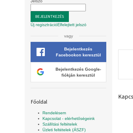
l
Jelszó
BEJELENTKEZÉS
Új regisztráció
Elfelejtett jelszó
vagy
Bejelentkezés
Facebookon keresztül
Bejelentkezés Google-
fiókján keresztül
Kapcs
Főoldal
Rendelésem
Kapcsolat - elérhetőségeink
Szállítási feltételek
Üzleti feltételek (ÁSZF)