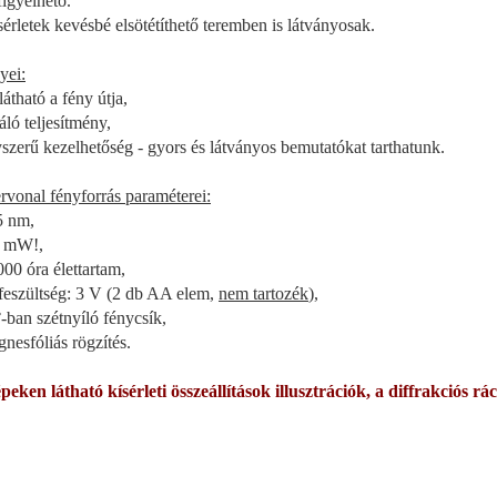
igyelhető.
sérletek kevésbé elsötétíthető teremben is látványosak.
yei:
 látható a fény útja,
áló teljesítmény,
yszerű kezelhetőség - gyors és látványos bemutatókat tarthatunk.
rvonal fényforrás paraméterei:
5 nm,
5 mW!,
000 óra élettartam,
pfeszültség: 3 V (2 db AA elem,
nem tartozék
),
°-ban szétnyíló fénycsík,
gnesfóliás rögzítés.
peken látható kísérleti összeállítások illusztrációk, a diffrakciós 