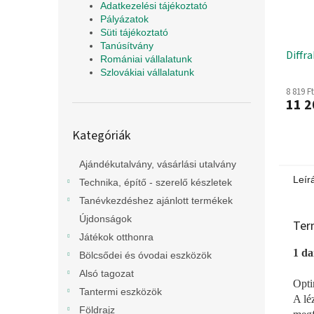
Adatkezelési tájékoztató
Pályázatok
Süti tájékoztató
Tanúsítvány
Diffr
Romániai vállalatunk
Szlovákiai vállalatunk
8 819 F
11 2
Kategóriák
Kategóriák
átugrása
Ajándékutalvány, vásárlási utalvány
Leír
Technika, építő - szerelő készletek
Tanévkezdéshez ajánlott termékek
Újdonságok
Ter
Játékok otthonra
1 da
Bölcsődei és óvodai eszközök
Alsó tagozat
Opti
Tantermi eszközök
A lé
Földrajz