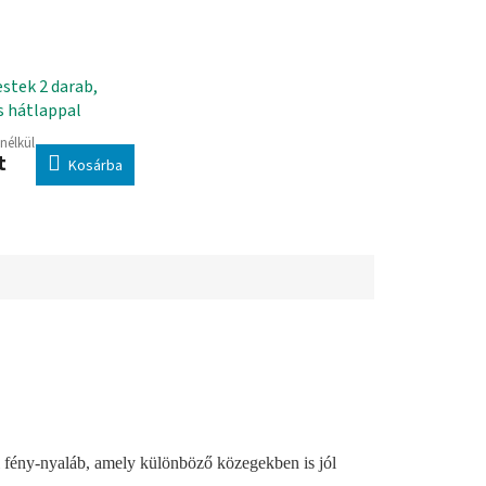
estek 2 darab,
 hátlappal
 nélkül
t
Kosárba
bil fény-nyaláb, amely különböző közegekben is jól