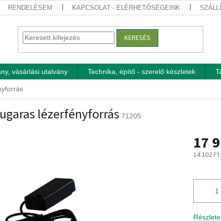
RENDELÉSEM
KAPCSOLAT - ELÉRHETŐSÉGEINK
SZÁLL
KERESÉS
ny, vásárlási utalvány
Technika, építő - szerelő készletek
T
nyforrás
ugaras lézerfényforrás
71205
17 9
14 102 Ft
Egységár
Részlete