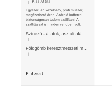
Kiss Attila
|
A termék értékelése 5-ből 5 csillag.
Egyszerűen kezelhető, profi műszer,
megfizethető áron. A tároló kofferrel
biztonságosan tudom szállítani. A
szállítással is minden rendben volt.
Színező - állatok, asztali alátét, Funny Mat
|
A termék értékelése 5-ből 5 csillag.
Földgömb keresztmetszeti modell
|
A termék értékelése 5-ből 5 csillag.
Pinterest
L
á
b
l
é