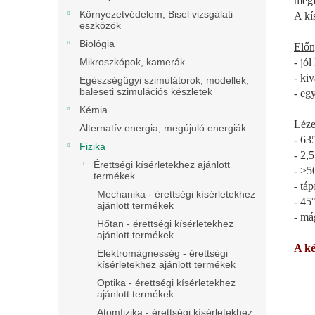
megf
Környezetvédelem, Bisel vizsgálati
A kí
eszközök
Biológia
Előn
- jól
Mikroszkópok, kamerák
- kiv
Egészségügyi szimulátorok, modellek,
baleseti szimulációs készletek
- eg
Kémia
Léze
Alternatív energia, megújuló energiák
- 63
Fizika
- 2,
Érettségi kísérletekhez ajánlott
- >5
termékek
- tá
Mechanika - érettségi kísérletekhez
- 45
ajánlott termékek
- má
Hőtan - érettségi kísérletekhez
ajánlott termékek
A ké
Elektromágnesség - érettségi
kísérletekhez ajánlott termékek
Optika - érettségi kísérletekhez
ajánlott termékek
Atomfizika - érettségi kísérletekhez