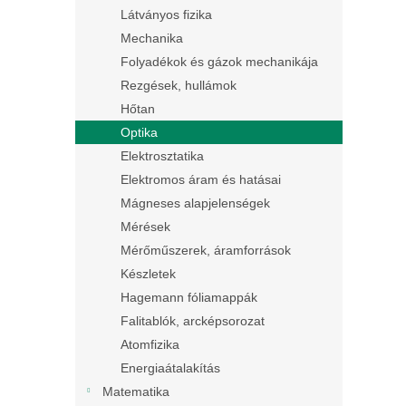
Látványos fizika
Mechanika
Folyadékok és gázok mechanikája
Rezgések, hullámok
Hőtan
Optika
Elektrosztatika
Elektromos áram és hatásai
Mágneses alapjelenségek
Mérések
Mérőműszerek, áramforrások
Készletek
Hagemann fóliamappák
Falitablók, arcképsorozat
Atomfizika
Energiaátalakítás
Matematika