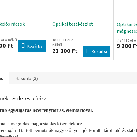
akciós rácsok
Optikai testkészlet
Optikai t
mágneses
t ÁFA nélkül
18 110 Ft ÁFA
7 244 Ft ÁFA
00 Ft
9 200 F
nélkül
Kosárba
23 000 Ft
Kosárba
ás
Hasonló (3)
mék részletes leírása
rab egysugaras lézerfényforrás, elemtartóval.
mális megoldás mágnestáblás kísérletekhez.
zersugárral tartott bemutatók nagy előnye a jól körülhatárolható és sta