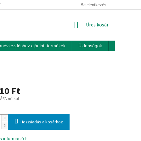
ÍTÁSI FELTÉTELEK
ÜZLETI FELTÉTELEK (ÁSZF)
Bejelentkezés
ADATKEZEL
KOSÁR
Üres kosár
anévkezdéshez ajánlott termékek
Újdonságok
Játékok otth
10 Ft
 ÁFA nélkül
:
Hozzáadás a kosárhoz
s információ