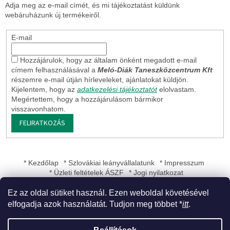
Adja meg az e-mail címét, és mi tájékoztatást küldünk
webáruházunk új termékeiről.
E-mail
Hozzájárulok, hogy az általam önként megadott e-mail
címem felhasználásával a
Meló-Diák Taneszközcentrum Kft
részemre e-mail útján hírleveleket, ajánlatokat küldjön.
Kijelentem, hogy az
adatkezelési tájékoztatót
elolvastam.
Megértettem, hogy a hozzájárulásom bármikor
visszavonhatom.
FELIRATKOZÁS
* Kezdőlap
* Szlovákiai leányvállalatunk
* Impresszum
* Üzleti feltételek ÁSZF
* Jogi nyilatkozat
Ez az oldal sütiket használ. Ezen weboldal követésével
elfogadja azok használatát. Tudjon meg többet *
itt
.
Shoptet készítette