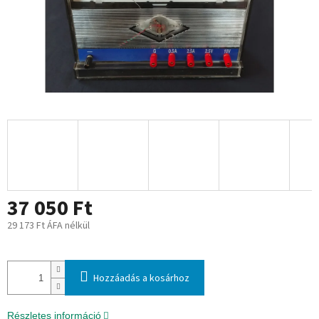
37 050 Ft
29 173 Ft ÁFA nélkül
Egységár:
Hozzáadás a kosárhoz
Részletes információ