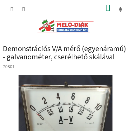
Ugrás
KOSÁR
a
fő
tartalomhoz
Demonstrációs V/A mérő (egyenáramú)
- galvanométer, cserélhető skálával
70801