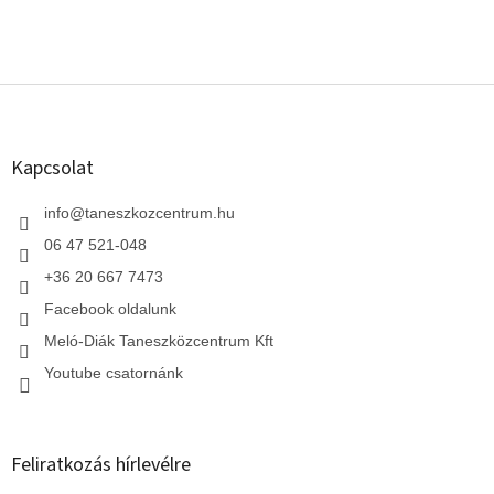
L
á
b
l
Kapcsolat
é
c
info
@
taneszkozcentrum.hu
06 47 521-048
+36 20 667 7473
Facebook oldalunk
Meló-Diák Taneszközcentrum Kft
Youtube csatornánk
Feliratkozás hírlevélre