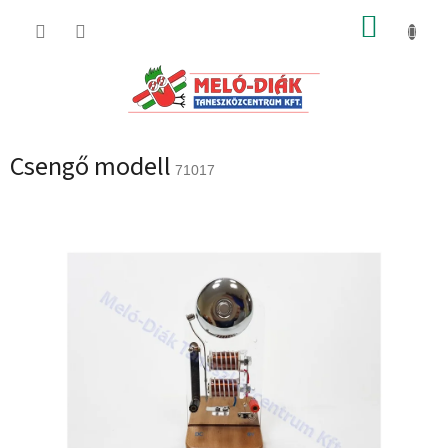
Ugrás
KOSÁR
a
fő
tartalomhoz
Csengő modell
71017