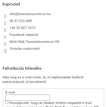
l
Kapcsolat
é
c
info
@
taneszkozcentrum.hu
06 47 521-048
+36 20 667 7473
Facebook oldalunk
Meló-Diák Taneszközcentrum Kft
Youtube csatornánk
Feliratkozás hírlevélre
Adja meg az e-mail címét, és mi tájékoztatást küldünk
webáruházunk új termékeiről.
E-mail
Hozzájárulok, hogy az általam önként megadott e-mail