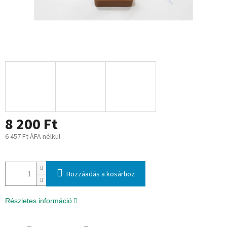
8 200 Ft
6 457 Ft ÁFA nélkül
Egységár:
Hozzáadás a kosárhoz
Részletes információ