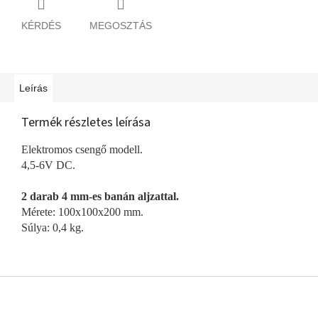
KÉRDÉS
MEGOSZTÁS
Leírás
Termék részletes leírása
Elektromos csengő modell.
4,5-6V DC.
2 darab 4 mm-es banán aljzattal.
Mérete: 100x100x200 mm.
Súlya: 0,4 kg.
L
á
b