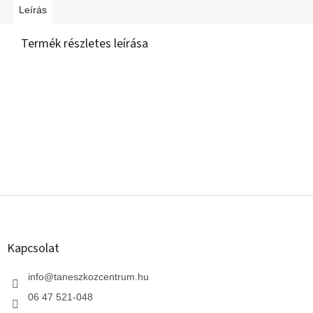
Leírás
Termék részletes leírása
L
á
b
l
Kapcsolat
é
c
info
@
taneszkozcentrum.hu
06 47 521-048