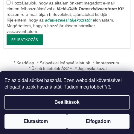
Hozzájárulok, hogy az általam önként megadott e-mail
címem felhasználásával a
Meló-Diák Taneszközcentrum Kft
részemre e-mail útján hírleveleket, ajánlatokat küldjön.
Kijelentem, hogy az
adatkezelési tájékoztatót
elolvastam.
Megértettem, hogy a hozzájárulásom bármikor
visszavonhatom.
FELIRATKOZÁS
* Kezdőlap
* Szlovákiai leányvállalatunk
* Impresszum
* Üzleti feltételek ÁSZF
* Jogi nyilatkozat
Ez az oldal sütiket használ. Ezen weboldal követésével
elfogadja azok használatát. Tudjon meg többet *
itt
.
Shoptet készítette
Beállítások
Copyright 2026
Meló-Diák Taneszközcentrum Kft
. Minden jog
Elutasítom
Elfogadom
fenntartva.
Süti beállítások szerkesztése