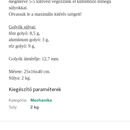
megmérve 5-5 kilövést végezzünk el különböző tömegű
súlyokkal.
Olvassuk le a maximális kitérés szögeit!
Golyók súlyai:
fém golyó: 8,5 g,
alumínium golyó: 3 g,
réz golyó: 9 g,
Golyók átmérője: 12,7 mm.
Mérete: 25x16x40 cm.
Súlya: 2 kg.
Kiegészítő paraméterek
Kategória
:
Mechanika
Súly
:
2 kg
L