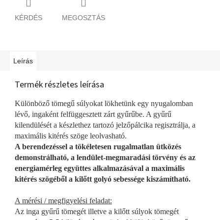
KÉRDÉS
MEGOSZTÁS
Leírás
Termék részletes leírása
Különböző tömegű súlyokat lökhetünk egy nyugalomban
lévő, ingaként felfüggesztett zárt gyűrűbe. A gyűrű
kilendülését a készlethez tartozó jelzőpálcika regisztrálja, a
maximális kitérés szöge leolvasható.
A berendezéssel a tökéletesen rugalmatlan ütközés
demonstrálható, a lendület-megmaradási törvény és az
energiamérleg együttes alkalmazásával a maximális
kitérés szögéből a kilőtt golyó sebessége kiszámítható.
A mérési / megfigyelési feladat:
Az inga gyűrű tömegét illetve a kilőtt súlyok tömegét