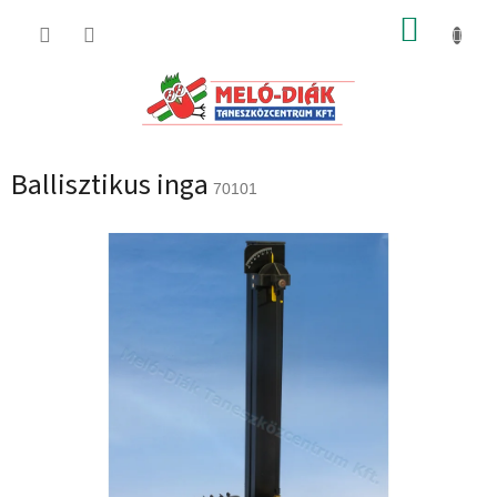
Ugrás
KOSÁR
a
fő
tartalomhoz
Ballisztikus inga
70101