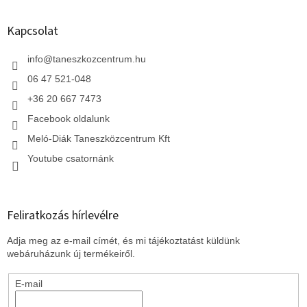
á
b
l
Kapcsolat
é
c
info
@
taneszkozcentrum.hu
06 47 521-048
+36 20 667 7473
Facebook oldalunk
Meló-Diák Taneszközcentrum Kft
Youtube csatornánk
Feliratkozás hírlevélre
Adja meg az e-mail címét, és mi tájékoztatást küldünk
webáruházunk új termékeiről.
E-mail