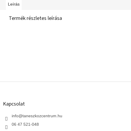
Leírás
Termék részletes leírása
L
á
b
l
Kapcsolat
é
c
info
@
taneszkozcentrum.hu
06 47 521-048