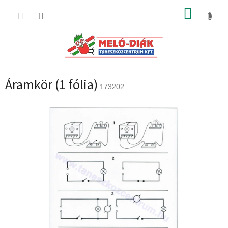
Ugrás
KOSÁR
a
fő
tartalomhoz
Áramkör (1 fólia)
173202