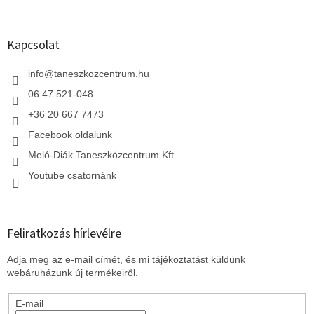
á
b
l
Kapcsolat
é
c
info
@
taneszkozcentrum.hu
06 47 521-048
+36 20 667 7473
Facebook oldalunk
Meló-Diák Taneszközcentrum Kft
Youtube csatornánk
Feliratkozás hírlevélre
Adja meg az e-mail címét, és mi tájékoztatást küldünk
webáruházunk új termékeiről.
E-mail