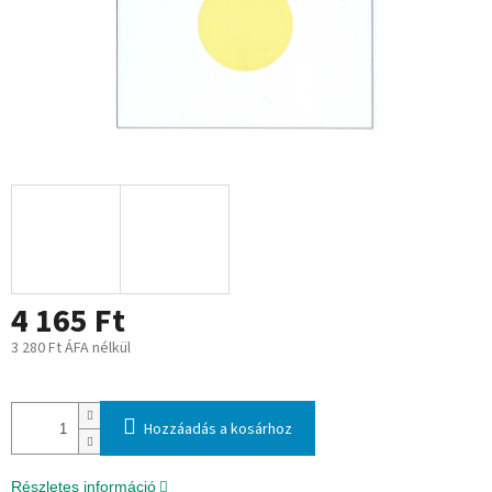
4 165 Ft
3 280 Ft ÁFA nélkül
Egységár:
Hozzáadás a kosárhoz
Részletes információ