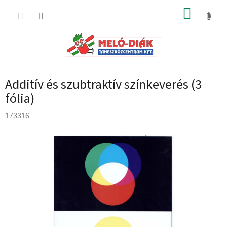
Ugrás
KOSÁR
a
fő
tartalomhoz
Additív és szubtraktív színkeverés (3
fólia)
173316