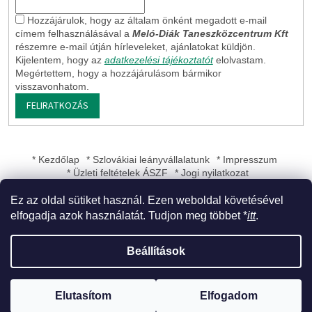
Hozzájárulok, hogy az általam önként megadott e-mail
címem felhasználásával a
Meló-Diák Taneszközcentrum Kft
részemre e-mail útján hírleveleket, ajánlatokat küldjön.
Kijelentem, hogy az
adatkezelési tájékoztatót
elolvastam.
Megértettem, hogy a hozzájárulásom bármikor
visszavonhatom.
FELIRATKOZÁS
* Kezdőlap
* Szlovákiai leányvállalatunk
* Impresszum
* Üzleti feltételek ÁSZF
* Jogi nyilatkozat
Ez az oldal sütiket használ. Ezen weboldal követésével
elfogadja azok használatát. Tudjon meg többet *
itt
.
Shoptet készítette
Beállítások
Copyright 2026
Meló-Diák Taneszközcentrum Kft
. Minden jog
Elutasítom
Elfogadom
fenntartva.
Süti beállítások szerkesztése