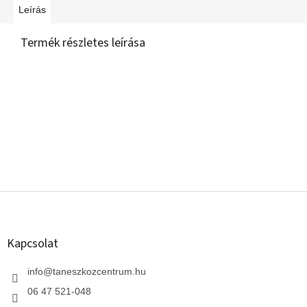
Leírás
Termék részletes leírása
L
á
b
l
Kapcsolat
é
c
info
@
taneszkozcentrum.hu
06 47 521-048