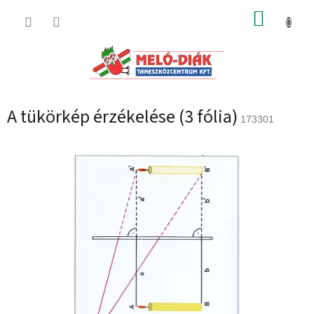
Ugrás
KOSÁR
a
fő
tartalomhoz
A tükörkép érzékelése (3 fólia)
173301