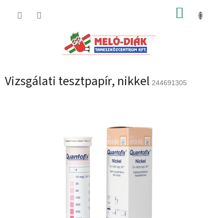
Ugrás
KOSÁR
a
fő
tartalomhoz
Vizsgálati tesztpapír, nikkel
244691305