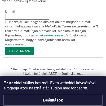
webáruházunk új termékeiről.
E-mail
Hozzájárulok, hogy az általam önként megadott e-mail
címem felhasználásával a
Meló-Diák Taneszközcentrum Kft
részemre e-mail útján hírleveleket, ajánlatokat küldjön.
Kijelentem, hogy az
adatkezelési tájékoztatót
elolvastam.
Megértettem, hogy a hozzájárulásom bármikor
visszavonhatom.
FELIRATKOZÁS
* Kezdőlap
* Szlovákiai leányvállalatunk
* Impresszum
* Üzleti feltételek ÁSZF
* Jogi nyilatkozat
Ez az oldal sütiket használ. Ezen weboldal követésével
elfogadja azok használatát. Tudjon meg többet *
itt
.
Shoptet készítette
Beállítások