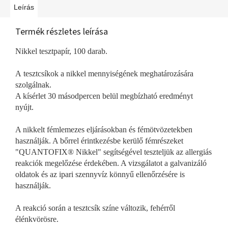
Leírás
Termék részletes leírása
Nikkel tesztpapír, 100 darab.
A tesztcsíkok a nikkel mennyiségének meghatározására
szolgálnak.
A kísérlet 30 másodpercen belül megbízható eredményt
nyújt.
A nikkelt fémlemezes eljárásokban és fémötvözetekben
használják. A bőrrel érintkezésbe kerülő fémrészeket
"QUANTOFIX® Nikkel" segítségével teszteljük az allergiás
reakciók megelőzése érdekében. A vizsgálatot a galvanizáló
oldatok és az ipari szennyvíz könnyű ellenőrzésére is
használják.
A reakció során a tesztcsík színe változik, fehérről
élénkvörösre.