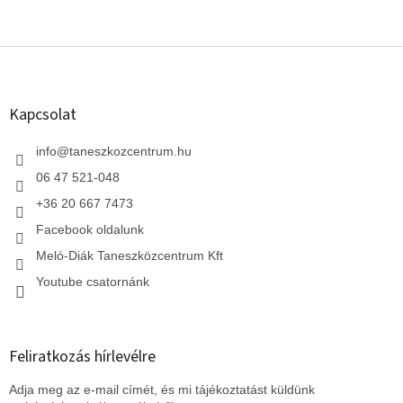
L
á
b
l
Kapcsolat
é
c
info
@
taneszkozcentrum.hu
06 47 521-048
+36 20 667 7473
Facebook oldalunk
Meló-Diák Taneszközcentrum Kft
Youtube csatornánk
Feliratkozás hírlevélre
Adja meg az e-mail címét, és mi tájékoztatást küldünk