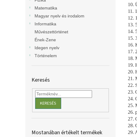
Fizika
10. 
Matematika
11. 
Magyar nyelv és irodalom
12. 
Informatika
13. 
14. 
Művészettörténet
15. 
Ének-Zene
16. 
Idegen nyelv
17. 
Történelem
18. 
19. 
20. 
21. 
Keresés
22. 
23. 
24.
KERESÉS
25. 
26. 
27. 
28. 
Mostanában értékelt termékek
29. 