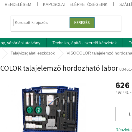
RENDELÉSEM
KAPCSOLAT - ELÉRHETŐSÉGEINK
SZÁLL
KERESÉS
ny, vásárlási utalvány
Technika, építő - szerelő készletek
T
Talajvizsgálati eszközök
VISOCOLOR talajelemző hordozhat
COLOR talajelemző hordozható labor
80461
626 
493 441 F
Egységár
Részlete