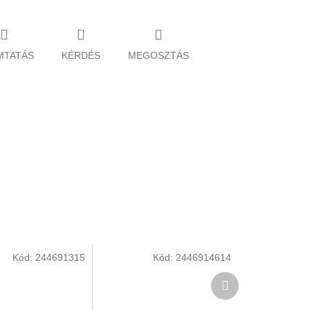
MTATÁS
KÉRDÉS
MEGOSZTÁS
Kód:
244691315
Kód:
2446914614
Következő
termék