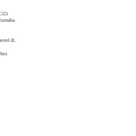
Cl2)
t formába
rrel ill.
éhez