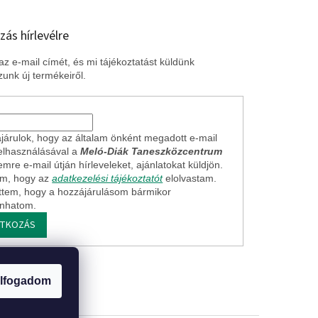
zás hírlevélre
z e-mail címét, és mi tájékoztatást küldünk
unk új termékeiről.
járulok, hogy az általam önként megadott e-mail
elhasználásával a
Meló-Diák Taneszközcentrum
mre e-mail útján hírleveleket, ajánlatokat küldjön.
em, hogy az
adatkezelési tájékoztatót
elolvastam.
ttem, hogy a hozzájárulásom bármikor
onhatom.
ATKOZÁS
ogi nyilatkozat
lfogadom