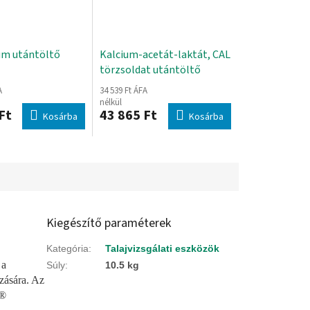
m utántöltő
Kalcium-acetát-laktát, CAL
törzsoldat utántöltő
csomag, talajelemző
A
34 539 Ft ÁFA
laboratóriumi kofferhez
nélkül
Ft
43 865 Ft
Kosárba
Kosárba
Kiegészítő paraméterek
Kategória
:
Talajvizsgálati eszközök
 a
Súly
:
10.5 kg
ozására. Az
R®