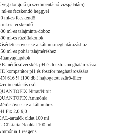
Üveg-döngölő (a szedimentáció vizsgálatára)
1 ml-es fecskendő heggyel
10 ml-es fecskendő
5 ml-es fecskendő
500 ml-es talajminta-doboz
300 ml-es rázóflakonok
Kísérleti csövecske a kálium-meghatározáshoz
250 ml-es pohár talajméréshez
Műanyaglapátok
HE-mérőcsövecskék pH és foszfor-meghatározásra
HE-komparátor pH és foszfor meghatározására
MN 616 ¼ (100 db.) hajtogatott szűrő-filter
Szedimentációs cső
QUANTOFIX Nitrat/Nitrit
 QUANTOFIX Ammónia
Mérőcsövecske a káliumhoz
pH-Fix 2,0-9,0
CAL-tartalék oldat 100 ml
CaCl2-tartalék oldat 100 ml
Ammónia 1 reagens