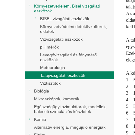
tala
Környezetvédelem, Bisel vizsgálati
tala
eszközök
Az a
BISEL vizsgálati eszközök
olda
kell 
Környezetvédelmi detektívkofferek,
oldatok
Vízvizsgálati eszközök
A ta
egys
pH mérők
Ezek
Levegővizsgálati és fénymérő
eleg
eszközök
Meteorológia
A ké
Talajvizsgálati eszközök
1. 
Víztisztítók
2. T
Biológia
3. 1
Mikroszkópok, kamerák
4. 1
5. D
Egészségügyi szimulátorok, modellek,
baleseti szimulációs készletek
6. S
7. T
Kémia
8. 1
Alternatív energia, megújuló energiák
9. M