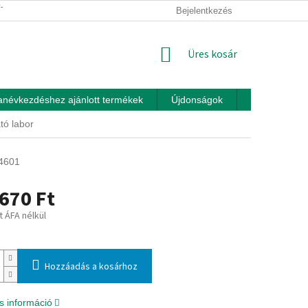
ÍTÁSI FELTÉTELEK
ÜZLETI FELTÉTELEK (ÁSZF)
Bejelentkezés
ADATKEZEL
KOSÁR
Üres kosár
anévkezdéshez ajánlott termékek
Újdonságok
Játékok otth
ó labor
4601
670 Ft
t ÁFA nélkül
:
Hozzáadás a kosárhoz
s információ