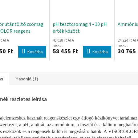
or utántöltő csomag
pH tesztcsomag 4 - 10 pH
Ammóniu
COLOR reagens
érték között
elemzéshez
Ft ÁFA
46 028 Ft ÁFA
24 224 Ft ÁF
nélkül
nélkül
50 Ft
58 455 Ft
30 765 
Kosárba
Kosárba
ás
Hasonló (1)
mék részletes leírása
lajelemzéshez használt reagenskészlet egy átfogó kézikönyvet tartalmaz
jszerkezet, a pH, a nitrát, az ammónium, a foszfát és a kálium meghatár
s eszközök és a reagensek külön is megvásárolhatók. A VISOCOLO