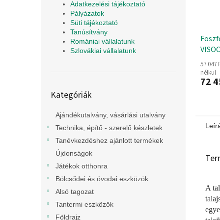
Adatkezelési tájékoztató
Pályázatok
Süti tájékoztató
Tanúsítvány
Foszf
Romániai vállalatunk
VISO
Szlovákiai vállalatunk
talaj
57 047 
nélkül
72 4
Kategóriák
Kategóriák
átugrása
Ajándékutalvány, vásárlási utalvány
Leír
Technika, építő - szerelő készletek
Tanévkezdéshez ajánlott termékek
Újdonságok
Ter
Játékok otthonra
Bölcsődei és óvodai eszközök
A ta
Alsó tagozat
tala
Tantermi eszközök
egye
Földrajz