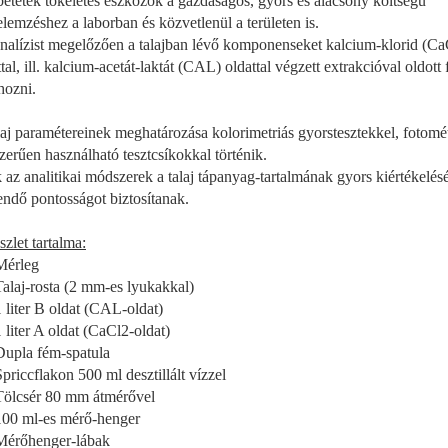
jbetétek tökéletes eszközök a gazdaságos, gyors és alacsony költségű
jelemzéshez a laborban és közvetlenül a területen is.
nalízist megelőzően a talajban lévő komponenseket kalcium-klorid (Ca
ttal, ill. kalcium-acetát-laktát (CAL) oldattal végzett extrakcióval oldot
hozni.
laj paramétereinek meghatározása kolorimetriás gyorstesztekkel, fotométe
zerűen használható tesztcsíkokkal történik.
 az analitikai módszerek a talaj tápanyag-tartalmának gyors kiértékelés
endő pontosságot biztosítanak.
szlet tartalma:
Mérleg
alaj-rosta (2 mm-es lyukakkal)
 liter B oldat (CAL-oldat)
 liter A oldat (CaCl2-oldat)
upla fém-spatula
priccflakon 500 ml desztillált vízzel
ölcsér 80 mm átmérővel
00 ml-es mérő-henger
érőhenger-lábak