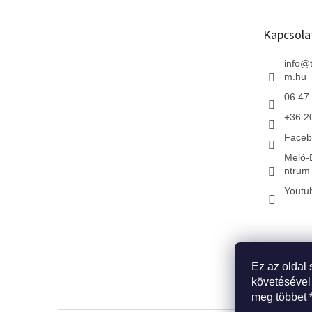
l
é
Kapcsola
c
info
@
m.hu
06 47
+36 2
Faceb
Meló-
ntrum 
Youtu
Ez az oldal 
* Kezdőlap
*
követésével
meg többet 