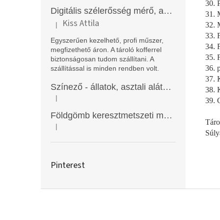
30. 
Digitális szélerősség mérő, anemométer, EM2250
31. 
Kiss Attila
32. 
|
A termék értékelése 5-ből 5 csillag.
33. 
Egyszerűen kezelhető, profi műszer,
34. 
megfizethető áron. A tároló kofferrel
35. 
biztonságosan tudom szállítani. A
36. 
szállítással is minden rendben volt.
37. 
Színező - állatok, asztali alátét, Funny Mat
38. 
|
39. 
A termék értékelése 5-ből 5 csillag.
Földgömb keresztmetszeti modell
Táro
|
A termék értékelése 5-ből 5 csillag.
Súly
Pinterest
L
á
b