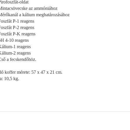
Pirofoszfát-oldat
Mintacsövecske az ammóniához
Mérőkanál a kálium meghatározásához
Foszfát P-1 reagens
Foszfát P-2 reagens
Foszfát P-K reagens
pH 4-10 reagens
Kálium-1 reagens
Kálium-2 reagens
Cső a fecskendőhöz.
ló koffer mérete: 57 x 47 x 21 cm.
a: 10,5 kg.