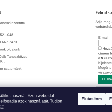
t
Feliratko
Adja meg a
taneszkozcentru
webáruház
 521-048
E-mail
0 667 7473
Hozzá
ook oldalunk
címem f
Diák Taneszközce
Kft
része
Kft
Kijelent
Megérte
be csatornánk
visszav
FELIR
sütiket használ. Ezen weboldal
 Szlovákiai leányvállalatunk
* Impresszum
* Üzleti feltételek ÁSZF
* J
Elutasítom
E
 elfogadja azok használatát. Tudjon
*
itt
.