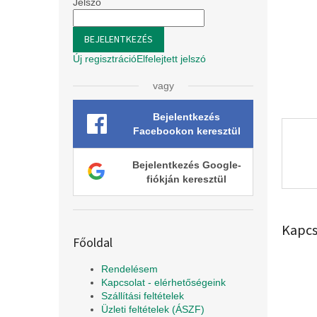
l
Jelszó
BEJELENTKEZÉS
Új regisztráció
Elfelejtett jelszó
vagy
Bejelentkezés
Facebookon keresztül
Bejelentkezés Google-
fiókján keresztül
Kapcs
Főoldal
Rendelésem
Kapcsolat - elérhetőségeink
Szállítási feltételek
Üzleti feltételek (ÁSZF)