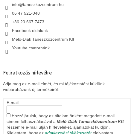
á
c
info
@
taneszkozcentrum.hu
n
y
06 47 521-048
í
t
+36 20 667 7473
á
Facebook oldalunk
s
e
Meló-Diák Taneszközcentrum Kft
l
Youtube csatornánk
e
m
e
i
Feliratkozás hírlevélre
Adja meg az e-mail címét, és mi tájékoztatást küldünk
webáruházunk új termékeiről.
E-mail
Hozzájárulok, hogy az általam önként megadott e-mail
címem felhasználásával a
Meló-Diák Taneszközcentrum Kft
részemre e-mail útján hírleveleket, ajánlatokat küldjön.
Kijelentem, hogy az
adatkezelési tájékoztatót
elolvastam.