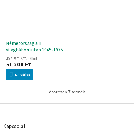
Németország a II.
világháború után 1945-1975
40 315 Ft ÁFA nélkül
51 200 Ft
Kosárba
összesen
7
termék
L
i
s
L
t
á
a
b
i
l
Kapcsolat
r
é