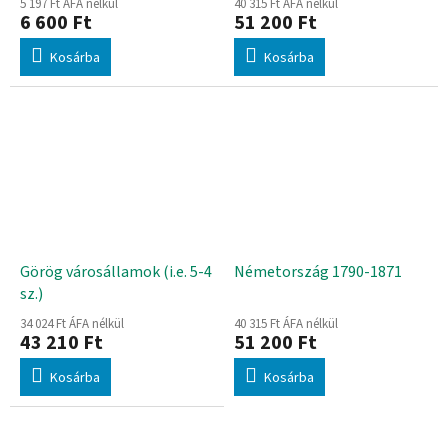
5 197 Ft ÁFA nélkül
40 315 Ft ÁFA nélkül
6 600 Ft
51 200 Ft
Kosárba
Kosárba
Görög városállamok (i.e. 5-4
Németország 1790-1871
sz.)
34 024 Ft ÁFA nélkül
40 315 Ft ÁFA nélkül
43 210 Ft
51 200 Ft
Kosárba
Kosárba