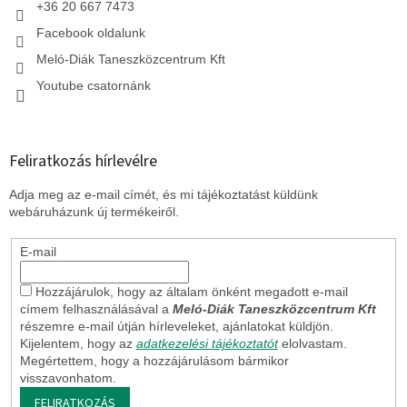
t
+36 20 667 7473
á
Facebook oldalunk
s
e
Meló-Diák Taneszközcentrum Kft
l
Youtube csatornánk
e
m
e
i
Feliratkozás hírlevélre
Adja meg az e-mail címét, és mi tájékoztatást küldünk
webáruházunk új termékeiről.
E-mail
Hozzájárulok, hogy az általam önként megadott e-mail
címem felhasználásával a
Meló-Diák Taneszközcentrum Kft
részemre e-mail útján hírleveleket, ajánlatokat küldjön.
Kijelentem, hogy az
adatkezelési tájékoztatót
elolvastam.
Megértettem, hogy a hozzájárulásom bármikor
visszavonhatom.
FELIRATKOZÁS