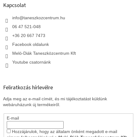
l
Kapcsolat
é
c
info
@
taneszkozcentrum.hu
06 47 521-048
+36 20 667 7473
Facebook oldalunk
Meló-Diák Taneszközcentrum Kft
Youtube csatornánk
Feliratkozás hírlevélre
Adja meg az e-mail címét, és mi tájékoztatást küldünk
webáruházunk új termékeiről.
E-mail
Hozzájárulok, hogy az általam önként megadott e-mail