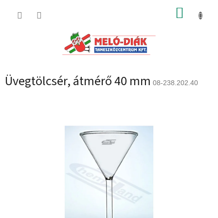
Ugrás
KOSÁR
a
fő
tartalomhoz
Üvegtölcsér, átmérő 40 mm
08-238.202.40