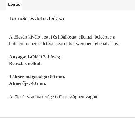
Leírás
Termék részletes leírása
A tölcsért kiváló vegyi és hőállóság jellemzi, beleértve a
hirtelen hőmérséklet-változásokkal szembeni ellenállást is.
Anyaga: BORO 3.3 üveg.
Beosztás nélkül.
Tölcsér magassága: 80 mm.
Átmérője: 40 mm.
A tölcsér szárának vége 60°-os szögben vágott.
L
á
b