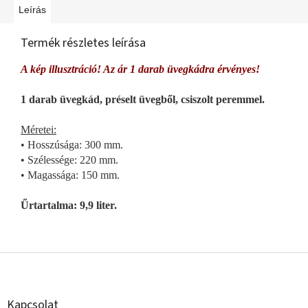
Leírás
Termék részletes leírása
A kép illusztráció! Az ár 1 darab üvegkádra érvényes!
1 darab üvegkád, préselt üvegből, csiszolt peremmel.
Méretei:
• Hosszúsága: 300 mm.
• Szélessége: 220 mm.
• Magassága: 150 mm.
Űrtartalma: 9,9 liter.
L
á
b
l
Kapcsolat