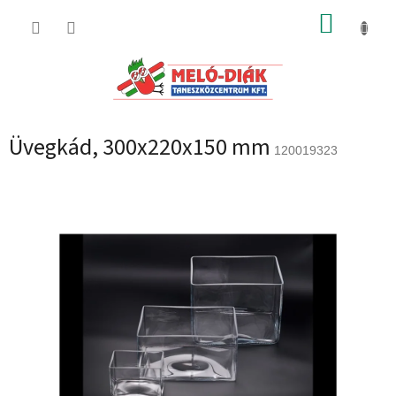
Ugrás
KOSÁR
a
fő
tartalomhoz
Üvegkád, 300x220x150 mm
120019323