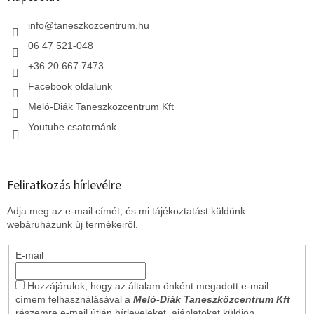
é
c
info
@
taneszkozcentrum.hu
06 47 521-048
+36 20 667 7473
Facebook oldalunk
Meló-Diák Taneszközcentrum Kft
Youtube csatornánk
Feliratkozás hírlevélre
Adja meg az e-mail címét, és mi tájékoztatást küldünk
webáruházunk új termékeiről.
E-mail
Hozzájárulok, hogy az általam önként megadott e-mail
címem felhasználásával a
Meló-Diák Taneszközcentrum Kft
részemre e-mail útján hírleveleket, ajánlatokat küldjön.