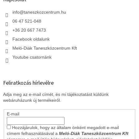
é
c
info
@
taneszkozcentrum.hu
06 47 521-048
+36 20 667 7473
Facebook oldalunk
Meló-Diák Taneszközcentrum Kft
Youtube csatornánk
Feliratkozás hírlevélre
Adja meg az e-mail címét, és mi tájékoztatást küldünk
webáruházunk új termékeiről.
E-mail
Hozzájárulok, hogy az általam önként megadott e-mail
címem felhasználásával a
Meló-Diák Taneszközcentrum Kft