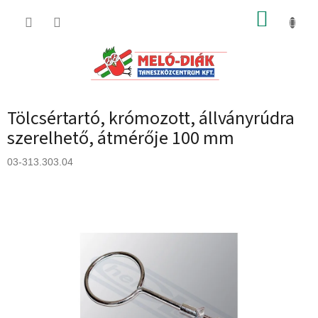
Ugrás
KOSÁR
a
fő
tartalomhoz
Tölcsértartó, krómozott, állványrúdra
szerelhető, átmérője 100 mm
03-313.303.04