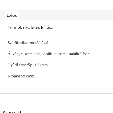
Leírás
Termék részletes leírása
Szűrőkarika szorítódióval.
Állványra szerelhető, ideális tölcsérek stabilizálására.
Gyűrű átmérője: 100 mm.
Krómozott kivitel.
L
á
b
l
Kapcsolat