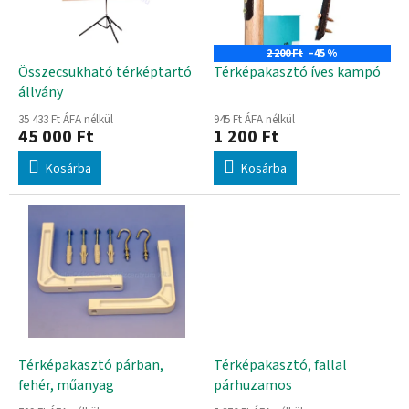
d
k
e
e
z
k
2 200 Ft
–45 %
é
l
Összecsukható térképtartó
Térképakasztó íves kampó
s
i
állvány
e
s
35 433 Ft ÁFA nélkül
945 Ft ÁFA nélkül
t
45 000 Ft
1 200 Ft
á
Kosárba
Kosárba
j
a
Térképakasztó párban,
Térképakasztó, fallal
fehér, műanyag
párhuzamos