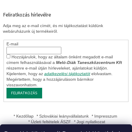
e
i
Feliratkozás hírlevélre
Adja meg az e-mail címét, és mi tájékoztatást küldünk
webáruházunk új termékeiről.
E-mail
Hozzájárulok, hogy az általam önként megadott e-mail
címem felhasználásával a
Meló-Diák Taneszközcentrum Kft
részemre e-mail útján hírleveleket, ajánlatokat küldjön.
Kijelentem, hogy az
adatkezelési tájékoztatót
elolvastam.
Megértettem, hogy a hozzájárulásom bármikor
visszavonhatom.
FELIRATKOZÁS
* Kezdőlap
* Szlovákiai leányvállalatunk
* Impresszum
* Üzleti feltételek ÁSZF
* Jogi nyilatkozat