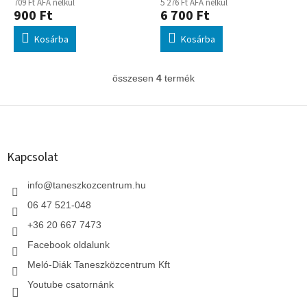
709 Ft ÁFA nélkül
5 276 Ft ÁFA nélkül
900 Ft
6 700 Ft
Kosárba
Kosárba
összesen
4
termék
L
i
s
L
t
á
a
b
i
l
Kapcsolat
r
é
á
c
info
@
taneszkozcentrum.hu
n
y
06 47 521-048
í
t
+36 20 667 7473
á
Facebook oldalunk
s
e
Meló-Diák Taneszközcentrum Kft
l
Youtube csatornánk
e
m