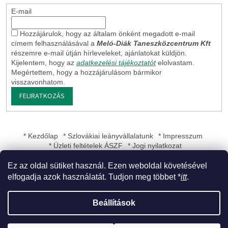
E-mail
Hozzájárulok, hogy az általam önként megadott e-mail
címem felhasználásával a
Meló-Diák Taneszközcentrum Kft
részemre e-mail útján hírleveleket, ajánlatokat küldjön.
Kijelentem, hogy az
adatkezelési tájékoztatót
elolvastam.
Megértettem, hogy a hozzájárulásom bármikor
visszavonhatom.
FELIRATKOZÁS
* Kezdőlap
* Szlovákiai leányvállalatunk
* Impresszum
* Üzleti feltételek ÁSZF
* Jogi nyilatkozat
Ez az oldal sütiket használ. Ezen weboldal követésével
elfogadja azok használatát. Tudjon meg többet *
itt
.
Shoptet készítette
Beállítások
Copyright 2026
Meló-Diák Taneszközcentrum Kft
. Minden jog