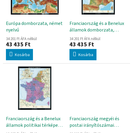
d
k
e
e
z
k
é
l
Európa domborzata, német
Franciaország és a Benelux
s
i
nyelvű
államok domborzata,
e
s
német nyelvű
34 201 Ft ÁFA nélkül
34 201 Ft ÁFA nélkül
t
43 435 Ft
43 435 Ft
á
Kosárba
Kosárba
j
a
Franciaország és a Benelux
Franciaország megyéi és
államok politikai térképe,
postai irányítószámai
hátoldalán vaktérkép,
falitérkép