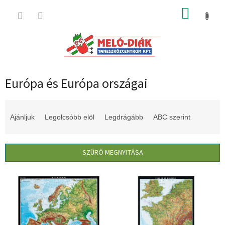
Ugrás
KOSÁR
a
fő
tartalomhoz
Európa és Európa országai
T
e
Ajánljuk
Legolcsóbb elöl
Legdrágább
ABC szerint
r
m
é
SZŰRŐ MEGNYITÁSA
k
e
T
k
e
r
r
e
m
n
é