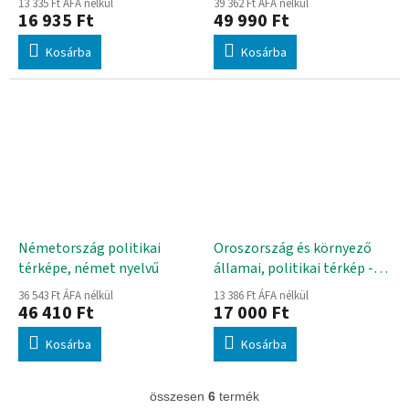
13 335 Ft ÁFA nélkül
39 362 Ft ÁFA nélkül
francia nyelvű
16 935 Ft
49 990 Ft
Kosárba
Kosárba
Németország politikai
Oroszország és környező
térképe, német nyelvű
államai, politikai térkép -
hátoldala vaktérkép, angol
36 543 Ft ÁFA nélkül
13 386 Ft ÁFA nélkül
nyelvű
46 410 Ft
17 000 Ft
Kosárba
Kosárba
összesen
6
termék
L