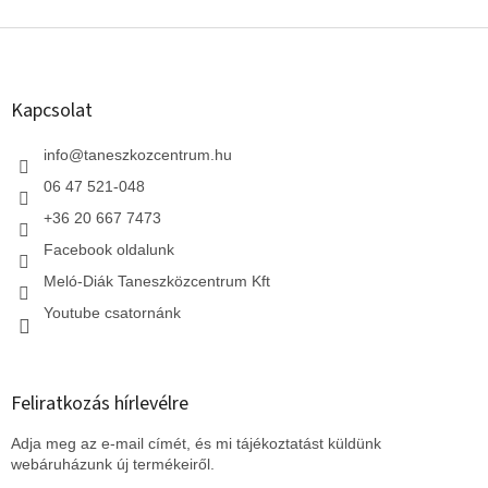
i
s
L
t
á
a
b
i
l
Kapcsolat
r
é
á
c
info
@
taneszkozcentrum.hu
n
y
06 47 521-048
í
t
+36 20 667 7473
á
Facebook oldalunk
s
e
Meló-Diák Taneszközcentrum Kft
l
Youtube csatornánk
e
m
e
i
Feliratkozás hírlevélre
Adja meg az e-mail címét, és mi tájékoztatást küldünk
webáruházunk új termékeiről.