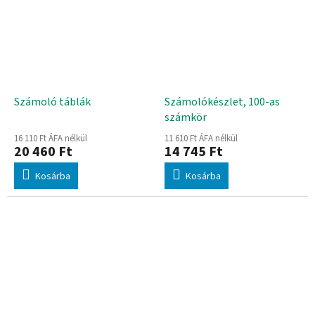
Számoló táblák
Számolókészlet, 100-as
számkör
16 110 Ft ÁFA nélkül
11 610 Ft ÁFA nélkül
20 460 Ft
14 745 Ft
Kosárba
Kosárba