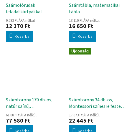
Számolórudak
Számtábla, matematikai
feladatkártyákkal
tábla
9 583 Ft ÁFA nélkül
13 110 Ft ÁFA nélkül
12 170 Ft
16 650 Ft
Kosárba
Kosárba
Újdonság
Számtorony 170 db-os,
Számtorony 34 db-os,
natúr színű,
Montessori színesre festett,
újrahasznosított fából
újrahasznosított fából
61 087 Ft ÁFA nélkül
17 673 Ft ÁFA nélkül
77 580 Ft
22 445 Ft
Kosárba
Kosárba