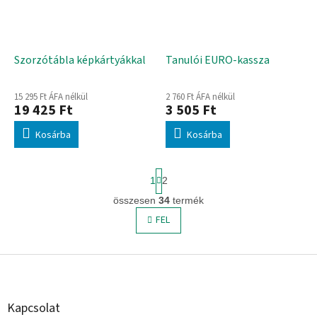
Szorzótábla képkártyákkal
Tanulói EURO-kassza
15 295 Ft ÁFA nélkül
2 760 Ft ÁFA nélkül
19 425 Ft
3 505 Ft
Kosárba
Kosárba
L
1
2
a
p
összesen
34
termék
L
o
i
FEL
z
s
á
s
t
L
a
i
á
r
b
á
l
Kapcsolat
n