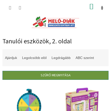
Ugrás
KOSÁR
a
fő
tartalomhoz
Tanulói eszközök
, 2. oldal
T
e
Ajánljuk
Legolcsóbb elöl
Legdrágább
ABC szerint
r
m
é
SZŰRŐ MEGNYITÁSA
k
e
T
k
e
r
r
e
m
n
é