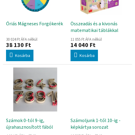
d
k
e
e
z
k
é
l
Óriás Mágneses Forgókerék
Összeadás és a kivonás
s
i
matematikai táblákkal
e
s
30 024 Ft ÁFA nélkül
11 055 Ft ÁFA nélkül
t
38 130 Ft
14 040 Ft
á
Kosárba
Kosárba
j
a
Számok 0-tól 9-ig,
Számoljunk 1-től 10-ig -
újrahasznosított fából
képkártya sorozat