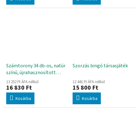
Számtorony 34 db-os, natúr
Szorzás bingó társasjáték
színű, újrahasznosított
fából
13 252 Ft ÁFA nélkül
12 441 Ft ÁFA nélkül
16 830 Ft
15 800 Ft
Kosárba
Kosárba