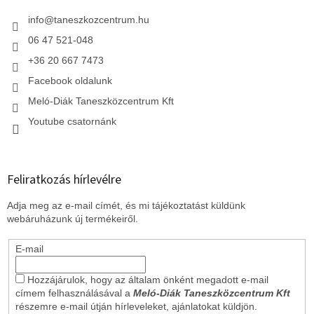
é
y
c
info
@
taneszkozcentrum.hu
í
t
06 47 521-048
á
+36 20 667 7473
s
e
Facebook oldalunk
l
e
Meló-Diák Taneszközcentrum Kft
m
Youtube csatornánk
e
i
Feliratkozás hírlevélre
Adja meg az e-mail címét, és mi tájékoztatást küldünk
webáruházunk új termékeiről.
E-mail
Hozzájárulok, hogy az általam önként megadott e-mail
címem felhasználásával a
Meló-Diák Taneszközcentrum Kft
részemre e-mail útján hírleveleket, ajánlatokat küldjön.