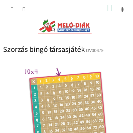
Ugrás
KOSÁR
a
fő
tartalomhoz
Szorzás bingó társasjáték
DV30679