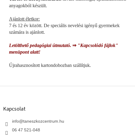
anyagokból készült.
Ajánlott életkor:
7 és 12 év között. De speciális nevelési igényű gyermekek
számára is ajánlott.
Letölthető pedagógiai útmutató.
⇒
"Kapcsolódó fájlok"
menüpont alatt!
Újrahasznosított kartondobozban szállítjuk.
L
á
b
l
Kapcsolat
é
c
info
@
taneszkozcentrum.hu
06 47 521-048