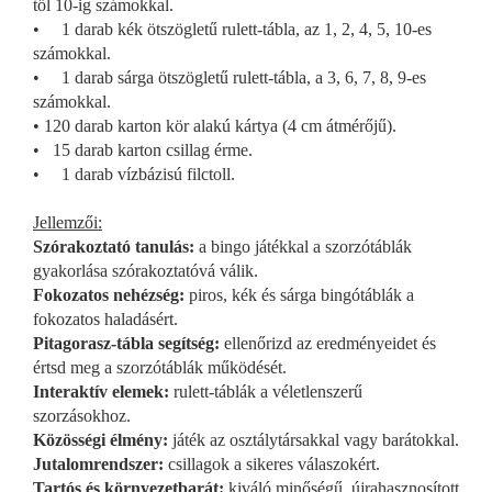
től 10-ig számokkal.
• 1 darab kék ötszögletű rulett-tábla, az 1, 2, 4, 5, 10-es
számokkal.
• 1 darab sárga ötszögletű rulett-tábla, a 3, 6, 7, 8, 9-es
számokkal.
• 120 darab karton kör alakú kártya (4 cm átmérőjű).
• 15 darab karton csillag érme.
• 1 darab vízbázisú filctoll.
Jellemzői:
Szórakoztató tanulás:
a bingo játékkal a szorzótáblák
gyakorlása szórakoztatóvá válik.
Fokozatos nehézség:
piros, kék és sárga bingótáblák a
fokozatos haladásért.
Pitagorasz-tábla segítség:
ellenőrizd az eredményeidet és
értsd meg a szorzótáblák működését.
Interaktív elemek:
rulett-táblák a véletlenszerű
szorzásokhoz.
Közösségi élmény:
játék az osztálytársakkal vagy barátokkal.
Jutalomrendszer:
csillagok a sikeres válaszokért.
Tartós és környezetbarát:
kiváló minőségű, újrahasznosított