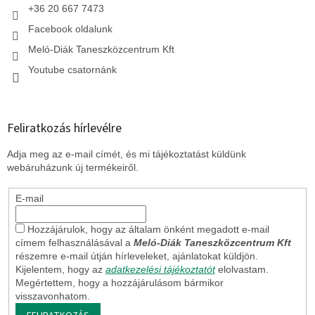
+36 20 667 7473
Facebook oldalunk
Meló-Diák Taneszközcentrum Kft
Youtube csatornánk
Feliratkozás hírlevélre
Adja meg az e-mail címét, és mi tájékoztatást küldünk
webáruházunk új termékeiről.
E-mail
Hozzájárulok, hogy az általam önként megadott e-mail
címem felhasználásával a
Meló-Diák Taneszközcentrum Kft
részemre e-mail útján hírleveleket, ajánlatokat küldjön.
Kijelentem, hogy az
adatkezelési tájékoztatót
elolvastam.
Megértettem, hogy a hozzájárulásom bármikor
visszavonhatom.