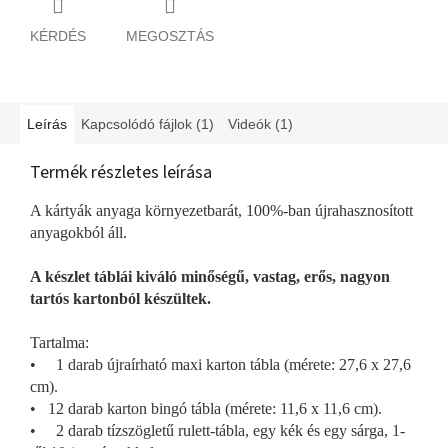
KÉRDÉS
MEGOSZTÁS
Leírás
Kapcsolódó fájlok (1)
Videók (1)
Termék részletes leírása
A kártyák anyaga környezetbarát, 100%-ban újrahasznosított
anyagokból áll.
A készlet táblái kiváló minőségű, vastag, erős, nagyon
tartós kartonból készültek.
Tartalma:
• 1 darab újraírható maxi karton tábla (mérete: 27,6 x 27,6
cm).
• 12 darab karton bingó tábla (mérete: 11,6 x 11,6 cm).
• 2 darab tízszögletű rulett-tábla, egy kék és egy sárga, 1-