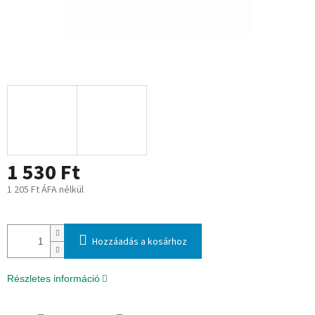
1 530 Ft
1 205 Ft ÁFA nélkül
Egységár:
Hozzáadás a kosárhoz
Részletes információ