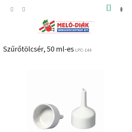
Ugrás
KOSÁR
a
fő
tartalomhoz
Szűrőtölcsér, 50 ml-es
LPC-144