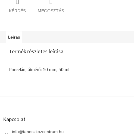
KÉRDÉS
MEGOSZTÁS
Leírás
Termék részletes leírása
Porcelán, átmérő: 50 mm, 50 ml.
L
á
b
l
Kapcsolat
é
c
info
@
taneszkozcentrum.hu