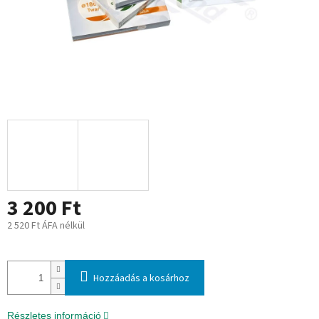
3 200 Ft
2 520 Ft ÁFA nélkül
Egységár:
Hozzáadás a kosárhoz
Részletes információ