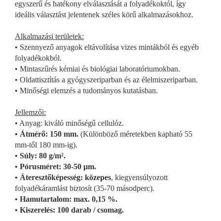
egyszerű és hatékony elválasztását a folyadékoktól, így
ideális választást jelentenek széles körű alkalmazásokhoz.
Alkalmazási területek:
• Szennyező anyagok eltávolítása vizes mintákból és egyéb
folyadékokból.
• Mintaszűrés kémiai és biológiai laboratóriumokban.
• Oldattisztítás a gyógyszeriparban és az élelmiszeriparban.
• Minőségi elemzés a tudományos kutatásban.
Jellemzői:
• Anyag: kiváló minőségű cellulóz.
• Átmérő: 150 mm.
(Különböző méretekben kapható 55
mm-től 180 mm-ig).
• Súly: 80 g/m².
• Pórusméret: 30-50 μm.
• Áteresztőképesség: közepes
, kiegyensúlyozott
folyadékáramlást biztosít (35-70 másodperc).
• Hamutartalom: max. 0,15 %.
• Kiszerelés: 100 darab / csomag.