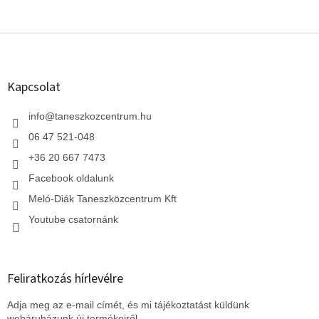
L
á
b
l
Kapcsolat
é
c
info
@
taneszkozcentrum.hu
06 47 521-048
+36 20 667 7473
Facebook oldalunk
Meló-Diák Taneszközcentrum Kft
Youtube csatornánk
Feliratkozás hírlevélre
Adja meg az e-mail címét, és mi tájékoztatást küldünk
webáruházunk új termékeiről.