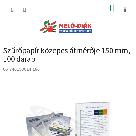
Ugrás
KOSÁR
a
fő
tartalomhoz
Szűrőpapír közepes átmérője 150 mm,
100 darab
06-740138014.150