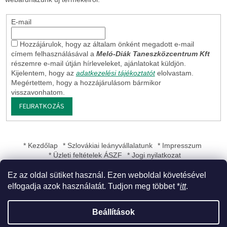
E-mail
Hozzájárulok, hogy az általam önként megadott e-mail
címem felhasználásával a
Meló-Diák Taneszközcentrum Kft
részemre e-mail útján hírleveleket, ajánlatokat küldjön.
Kijelentem, hogy az
adatkezelési tájékoztatót
elolvastam.
Megértettem, hogy a hozzájárulásom bármikor
visszavonhatom.
FELIRATKOZÁS
* Kezdőlap
* Szlovákiai leányvállalatunk
* Impresszum
* Üzleti feltételek ÁSZF
* Jogi nyilatkozat
Ez az oldal sütiket használ. Ezen weboldal követésével
elfogadja azok használatát. Tudjon meg többet *
itt
.
Shoptet készítette
Beállítások