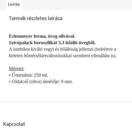
Leírás
Termék részletes leírása
Erlenmeyer forma, üveg olivával.
Szívópalack boroszilikát 3.3 hőálló üvegből.
A lombikot kiváló vegyi és hőállóság jellemzi (beleértve a
hirtelen hőmérsékletváltozásokkal szembeni ellenállást is).
Méretei:
• Űrtartalma: 250 ml.
• Oldalcső (oliva) átmérője: 9 mm.
L
á
b
l
Kapcsolat
é