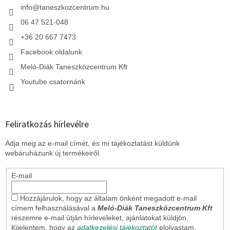
c
info
@
taneszkozcentrum.hu
06 47 521-048
+36 20 667 7473
Facebook oldalunk
Meló-Diák Taneszközcentrum Kft
Youtube csatornánk
Feliratkozás hírlevélre
Adja meg az e-mail címét, és mi tájékoztatást küldünk
webáruházunk új termékeiről.
E-mail
Hozzájárulok, hogy az általam önként megadott e-mail
címem felhasználásával a
Meló-Diák Taneszközcentrum Kft
részemre e-mail útján hírleveleket, ajánlatokat küldjön.
Kijelentem, hogy az
adatkezelési tájékoztatót
elolvastam.