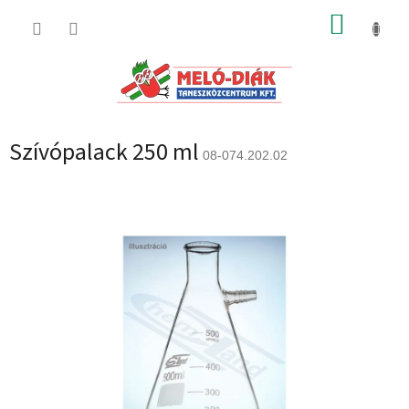
Ugrás
KOSÁR
a
fő
tartalomhoz
Szívópalack 250 ml
08-074.202.02