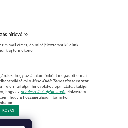
zás hírlevélre
z e-mail címét, és mi tájékoztatást küldünk
unk új termékeiről.
járulok, hogy az általam önként megadott e-mail
elhasználásával a
Meló-Diák Taneszközcentrum
mre e-mail útján hírleveleket, ajánlatokat küldjön.
em, hogy az
adatkezelési tájékoztatót
elolvastam.
ttem, hogy a hozzájárulásom bármikor
onhatom.
ATKOZÁS