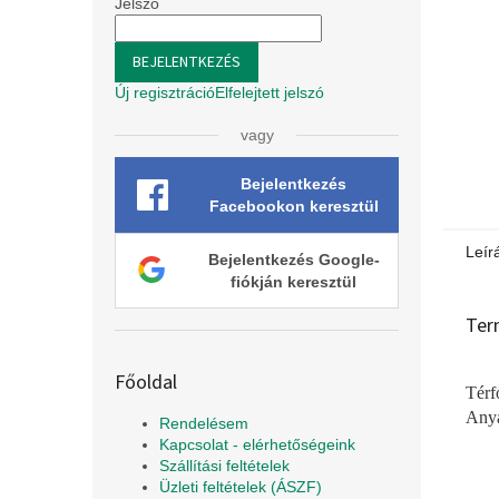
l
Jelszó
BEJELENTKEZÉS
Új regisztráció
Elfelejtett jelszó
vagy
Bejelentkezés
Facebookon keresztül
Leír
Bejelentkezés Google-
fiókján keresztül
Ter
Főoldal
Térf
Anya
Rendelésem
Kapcsolat - elérhetőségeink
Szállítási feltételek
Üzleti feltételek (ÁSZF)