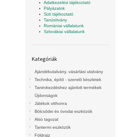
Adatkezelési tájékoztató
Pályázatok
Süti tájékoztató
Tanúsítvány
Romániai vállalatunk
Szlovákiai vállalatunk
Kategóriák
Kategóriák
átugrása
Ajándékutalvány, vásárlási utalvány
Technika, építő - szerelő készletek
Tanévkezdéshez ajánlott termékek
Újdonságok
Játékok otthonra
Bölcsődei és óvodai eszközök
Alsó tagozat
Tantermi eszközök
Földrajz