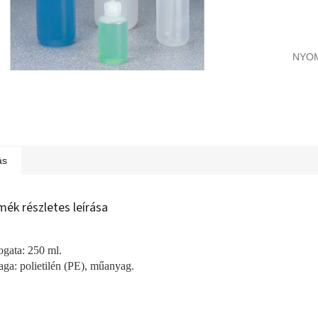
NYO
ás
mék részletes leírása
ogata: 250 ml.
ga: polietilén (PE), műanyag.