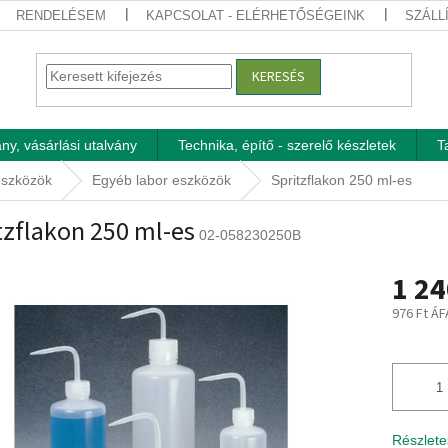
RENDELÉSEM
KAPCSOLAT - ELÉRHETŐSÉGEINK
SZÁLL
KERESÉS
ny, vásárlási utalvány
Technika, építő - szerelő készletek
T
eszközök
Egyéb labor eszközök
Spritzflakon 250 ml-es
tzflakon 250 ml-es
02-058230250B
1 24
976 Ft ÁF
Egységár
Részlete