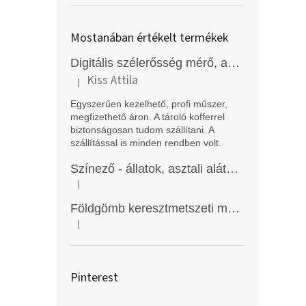
Mostanában értékelt termékek
Digitális szélerősség mérő, anemométer, EM2250
Kiss Attila
|
A termék értékelése 5-ből 5 csillag.
Egyszerűen kezelhető, profi műszer,
megfizethető áron. A tároló kofferrel
biztonságosan tudom szállítani. A
szállítással is minden rendben volt.
Színező - állatok, asztali alátét, Funny Mat
|
A termék értékelése 5-ből 5 csillag.
Földgömb keresztmetszeti modell
|
A termék értékelése 5-ből 5 csillag.
Pinterest