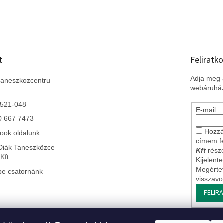
t
Feliratko
Adja meg a
taneszkozcentru
webáruház
 521-048
E-mail
0 667 7473
Hozzá
ook oldalunk
címem f
Diák Taneszközce
Kft
része
Kft
Kijelent
Megérte
be csatornánk
visszav
FELIR