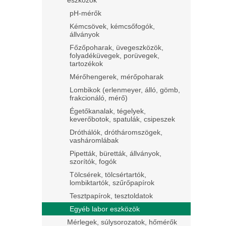
eszközök
pH-mérők
Kémcsövek, kémcsőfogók,
állványok
Főzőpoharak, üvegeszközök,
folyadéküvegek, porüvegek,
tartozékok
Mérőhengerek, mérőpoharak
Lombikok (erlenmeyer, álló, gömb,
frakcionáló, mérő)
Égetőkanalak, tégelyek,
keverőbotok, spatulák, csipeszek
Dróthálók, drótháromszögek,
vasháromlábak
Pipetták, büretták, állványok,
szorítók, fogók
Tölcsérek, tölcsértartók,
lombiktartók, szűrőpapírok
Tesztpapírok, tesztoldatok
Egyéb labor eszközök
Mérlegek, súlysorozatok, hőmérők