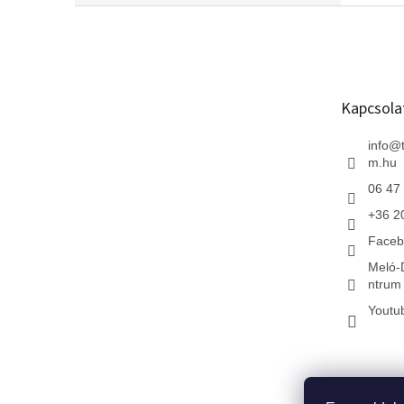
L
á
b
l
é
Kapcsola
c
info
@
m.hu
06 47
+36 2
Faceb
Meló-
ntrum 
Youtu