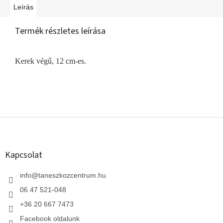
Leírás
Termék részletes leírása
Kerek végű, 12 cm-es.
L
á
b
l
Kapcsolat
é
c
info
@
taneszkozcentrum.hu
06 47 521-048
+36 20 667 7473
Facebook oldalunk