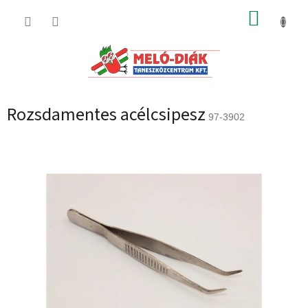
Ugrás
KOSÁR
a
fő
tartalomhoz
Rozsdamentes acélcsipesz
97-3902