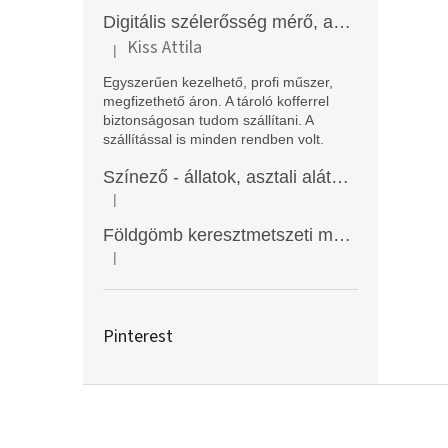
Digitális szélerősség mérő, anemométer, EM2250
Kiss Attila
|
A termék értékelése 5-ből 5 csillag.
Egyszerűen kezelhető, profi műszer,
megfizethető áron. A tároló kofferrel
biztonságosan tudom szállítani. A
szállítással is minden rendben volt.
Színező - állatok, asztali alátét, Funny Mat
|
A termék értékelése 5-ből 5 csillag.
Földgömb keresztmetszeti modell
|
A termék értékelése 5-ből 5 csillag.
Pinterest
L
á
b