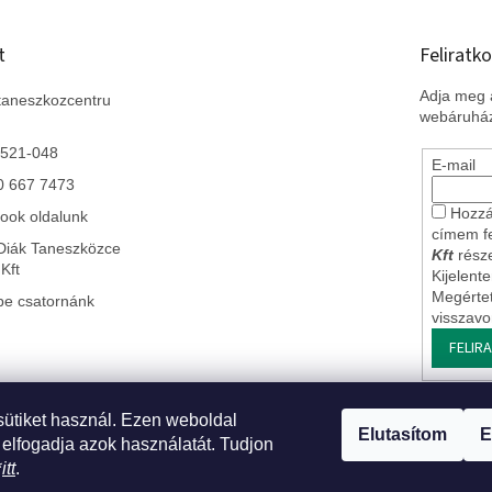
t
Feliratko
Adja meg a
taneszkozcentru
webáruház
 521-048
E-mail
0 667 7473
Hozzá
ook oldalunk
címem f
Diák Taneszközce
Kft
része
Kft
Kijelent
Megérte
be csatornánk
visszav
FELIR
sütiket használ. Ezen weboldal
 Szlovákiai leányvállalatunk
* Impresszum
* Üzleti feltételek ÁSZF
* J
Elutasítom
E
 elfogadja azok használatát. Tudjon
*
itt
.