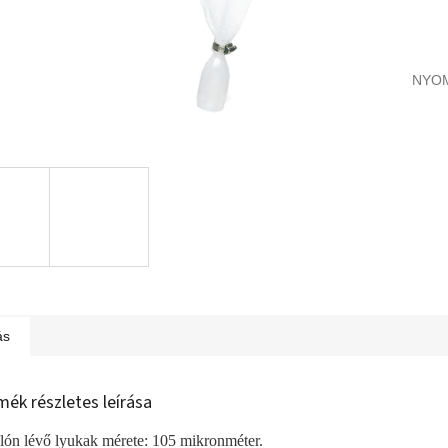
NYO
ás
mék részletes leírása
lón lévő lyukak mérete: 105 mikronméter.