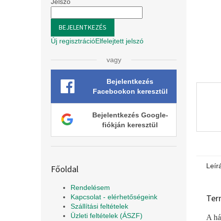
l
Jelszó
BEJELENTKEZÉS
Új regisztráció
Elfelejtett jelszó
vagy
Bejelentkezés
Facebookon keresztül
Bejelentkezés Google-
fiókján keresztül
Leír
Főoldal
Rendelésem
Ter
Kapcsolat - elérhetőségeink
Szállítási feltételek
Üzleti feltételek (ÁSZF)
A há