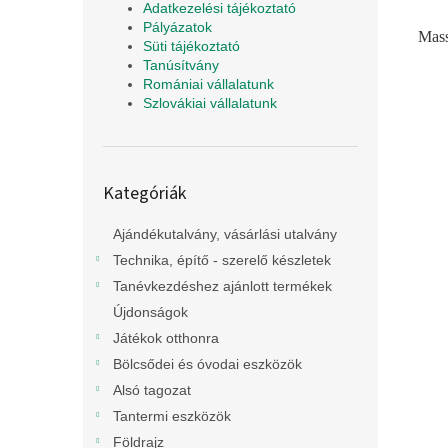
Adatkezelési tájékoztató
Pályázatok
Mass
Süti tájékoztató
Tanúsítvány
Romániai vállalatunk
Szlovákiai vállalatunk
Kategóriák
Kategóriák
átugrása
Ajándékutalvány, vásárlási utalvány
Technika, építő - szerelő készletek
Tanévkezdéshez ajánlott termékek
Újdonságok
Játékok otthonra
Bölcsődei és óvodai eszközök
Alsó tagozat
Tantermi eszközök
Földrajz