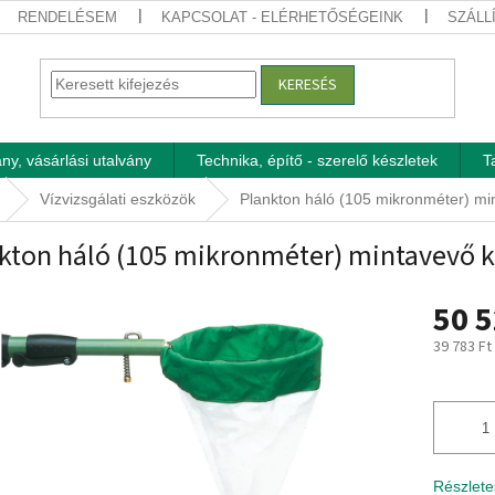
RENDELÉSEM
KAPCSOLAT - ELÉRHETŐSÉGEINK
SZÁLL
KERESÉS
ny, vásárlási utalvány
Technika, építő - szerelő készletek
T
Vízvizsgálati eszközök
Plankton háló (105 mikronméter) mi
kton háló (105 mikronméter) mintavevő k
50 5
39 783 Ft
Egységár
Részlete