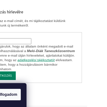
zás hírlevélre
z e-mail címét, és mi tájékoztatást küldünk
unk új termékeiről.
járulok, hogy az általam önként megadott e-mail
elhasználásával a
Meló-Diák Taneszközcentrum
mre e-mail útján hírleveleket, ajánlatokat küldjön.
em, hogy az
adatkezelési tájékoztatót
elolvastam.
ttem, hogy a hozzájárulásom bármikor
onhatom.
ATKOZÁS
ogi nyilatkozat
lfogadom