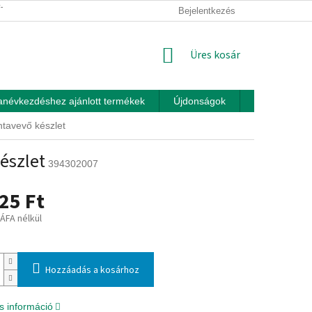
ÍTÁSI FELTÉTELEK
ÜZLETI FELTÉTELEK (ÁSZF)
Bejelentkezés
ADATKEZEL
KOSÁR
Üres kosár
anévkezdéshez ajánlott termékek
Újdonságok
Játékok otth
ntavevő készlet
észlet
394302007
25 Ft
 ÁFA nélkül
:
Hozzáadás a kosárhoz
s információ