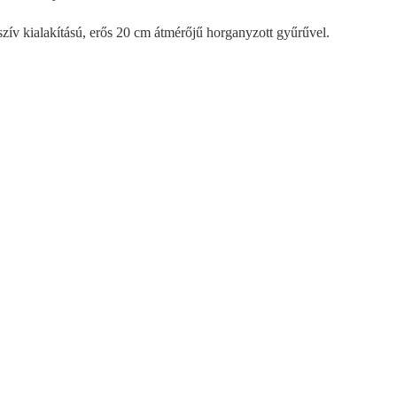
zív kialakítású, erős 20 cm átmérőjű horganyzott gyűrűvel.