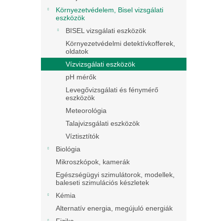
Környezetvédelem, Bisel vizsgálati
eszközök
BISEL vizsgálati eszközök
Környezetvédelmi detektívkofferek,
oldatok
Vízvizsgálati eszközök
pH mérők
Levegővizsgálati és fénymérő
eszközök
Meteorológia
Talajvizsgálati eszközök
Víztisztítók
Biológia
Mikroszkópok, kamerák
Egészségügyi szimulátorok, modellek,
baleseti szimulációs készletek
Kémia
Alternatív energia, megújuló energiák