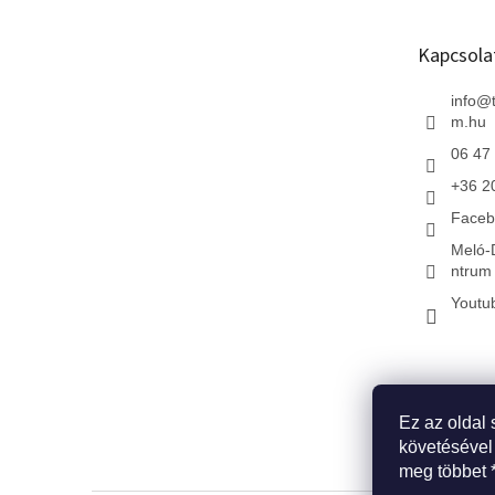
l
é
Kapcsola
c
info
@
m.hu
06 47
+36 2
Faceb
Meló-
ntrum 
Youtu
Ez az oldal 
* Kezdőlap
*
követésével
meg többet 