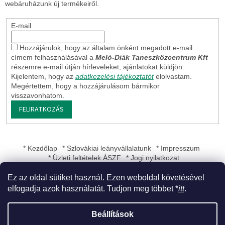
webáruházunk új termékeiről.
E-mail
Hozzájárulok, hogy az általam önként megadott e-mail
címem felhasználásával a
Meló-Diák Taneszközcentrum Kft
részemre e-mail útján hírleveleket, ajánlatokat küldjön.
Kijelentem, hogy az
adatkezelési tájékoztatót
elolvastam.
Megértettem, hogy a hozzájárulásom bármikor
visszavonhatom.
FELIRATKOZÁS
* Kezdőlap
* Szlovákiai leányvállalatunk
* Impresszum
* Üzleti feltételek ÁSZF
* Jogi nyilatkozat
Ez az oldal sütiket használ. Ezen weboldal követésével
elfogadja azok használatát. Tudjon meg többet *
itt
.
Shoptet készítette
Beállítások