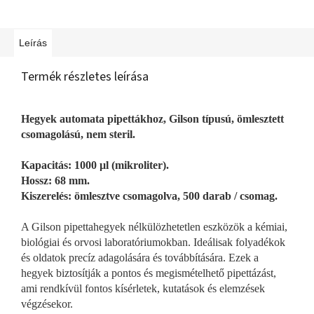
Leírás
Termék részletes leírása
Hegyek automata pipettákhoz, Gilson típusú, ömlesztett
csomagolású, nem steril.
Kapacitás: 1000 µl (mikroliter).
Hossz: 68 mm.
Kiszerelés: ömlesztve csomagolva, 500 darab / csomag.
A Gilson pipettahegyek nélkülözhetetlen eszközök a kémiai,
biológiai és orvosi laboratóriumokban. Ideálisak folyadékok
és oldatok precíz adagolására és továbbítására. Ezek a
hegyek biztosítják a pontos és megismételhető pipettázást,
ami rendkívül fontos kísérletek, kutatások és elemzések
végzésekor.