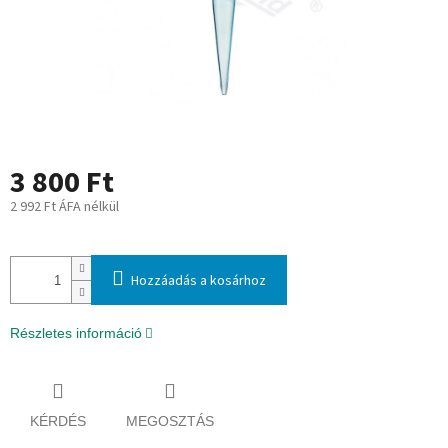
3 800 Ft
2 992 Ft ÁFA nélkül
Egységár:
Hozzáadás a kosárhoz
Részletes információ
KÉRDÉS
MEGOSZTÁS