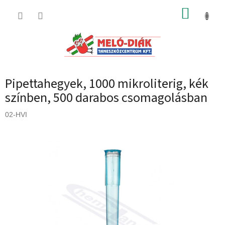
Ugrás
KOSÁR
a
fő
tartalomhoz
Pipettahegyek, 1000 mikroliterig, kék
színben, 500 darabos csomagolásban
02-HVI