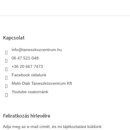
L
á
b
l
Kapcsolat
é
c
info
@
taneszkozcentrum.hu
06 47 521-048
+36 20 667 7473
Facebook oldalunk
Meló-Diák Taneszközcentrum Kft
Youtube csatornánk
Feliratkozás hírlevélre
Adja meg az e-mail címét, és mi tájékoztatást küldünk