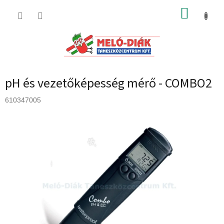
Ugrás
KOSÁR
a
fő
tartalomhoz
pH és vezetőképesség mérő - COMBO2
610347005