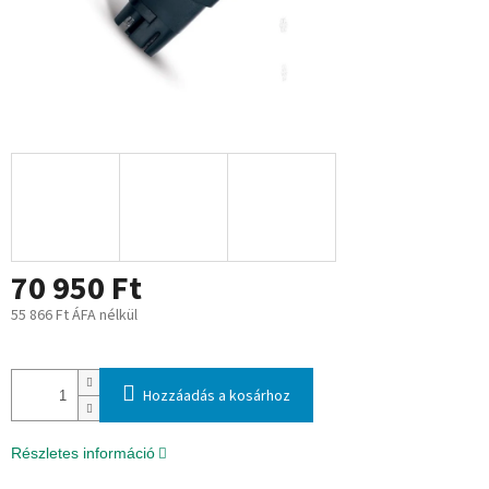
70 950 Ft
55 866 Ft ÁFA nélkül
Egységár:
Hozzáadás a kosárhoz
Részletes információ