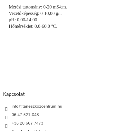
Mérési tartomány: 0-20 mS/cm.
Vezetőképesség: 0-10,00 g/l.
pH: 0,00-14,00.
Hőmérséklet: 0,0-60,0 °C.
L
á
b
l
Kapcsolat
é
c
info
@
taneszkozcentrum.hu
06 47 521-048
+36 20 667 7473