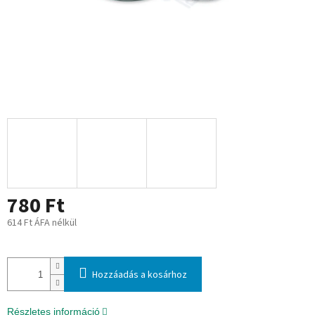
780 Ft
614 Ft ÁFA nélkül
Egységár:
Hozzáadás a kosárhoz
Részletes információ