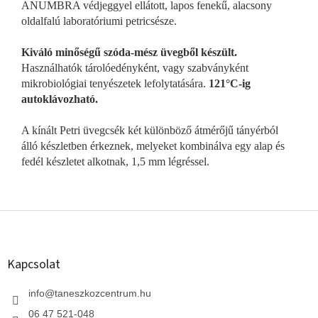
ANUMBRA védjeggyel ellátott, lapos fenekű, alacsony
oldalfalú laboratóriumi petricsésze.
Kiváló minőségű szóda-mész üvegből készült.
Használhatók tárolóedényként, vagy szabványként
mikrobiológiai tenyészetek lefolytatására.
121°C-ig
autoklávozható.
A kínált Petri üvegcsék két különböző átmérőjű tányérból
álló készletben érkeznek, melyeket kombinálva egy alap és
fedél készletet alkotnak, 1,5 mm légréssel.
L
á
b
l
Kapcsolat
é
c
info
@
taneszkozcentrum.hu
06 47 521-048