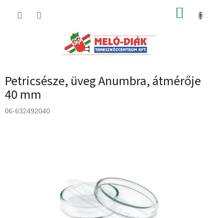
Ugrás
KOSÁR
a
fő
tartalomhoz
Petricsésze, üveg Anumbra, átmérője
40 mm
06-632492040