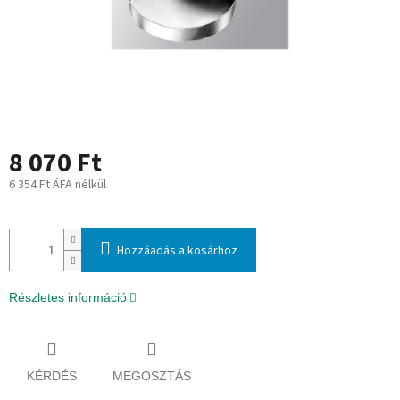
8 070 Ft
6 354 Ft ÁFA nélkül
Egységár:
Hozzáadás a kosárhoz
Részletes információ
KÉRDÉS
MEGOSZTÁS