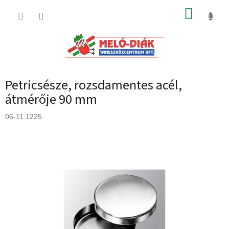
Ugrás
KOSÁR
a
fő
tartalomhoz
Petricsésze, rozsdamentes acél,
átmérője 90 mm
06-11.1225