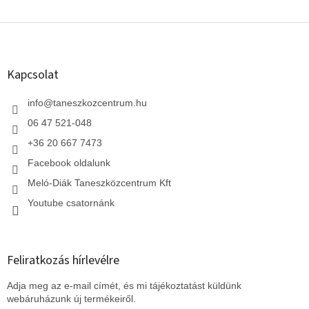
L
á
b
l
Kapcsolat
é
c
info
@
taneszkozcentrum.hu
06 47 521-048
+36 20 667 7473
Facebook oldalunk
Meló-Diák Taneszközcentrum Kft
Youtube csatornánk
Feliratkozás hírlevélre
Adja meg az e-mail címét, és mi tájékoztatást küldünk
webáruházunk új termékeiről.