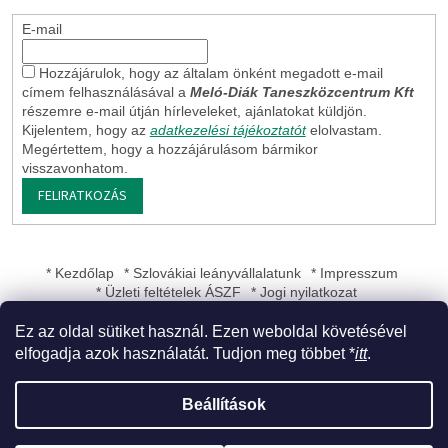
E-mail
Hozzájárulok, hogy az általam önként megadott e-mail
címem felhasználásával a
Meló-Diák Taneszközcentrum Kft
részemre e-mail útján hírleveleket, ajánlatokat küldjön.
Kijelentem, hogy az
adatkezelési tájékoztatót
elolvastam.
Megértettem, hogy a hozzájárulásom bármikor
visszavonhatom.
FELIRATKOZÁS
* Kezdőlap
* Szlovákiai leányvállalatunk
* Impresszum
* Üzleti feltételek ÁSZF
* Jogi nyilatkozat
Ez az oldal sütiket használ. Ezen weboldal követésével
elfogadja azok használatát. Tudjon meg többet *
itt
.
Shoptet készítette
Beállítások