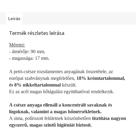
Leírás
Termék részletes leírása
Méretei:
- átmérője: 90 mm,
- magassága: 17 mm.
A petri-csésze rozsdamentes anyagának összetétele, az
európai szabványnak megfelelően,
18% krómtartalommal,
és 8% nikkeltartalommal
készült.
Ez az acél magas hőtágulási együtthatóval rendelkezik.
A csésze anyaga ellenáll a koncentrált savaknak és
lúgoknak, valamint a magas hőmérsékletnek.
A sima, polírozott felületnek köszönhetően
tisztítása nagyon
egyszerű, magas szintű higiéniát biztosít.