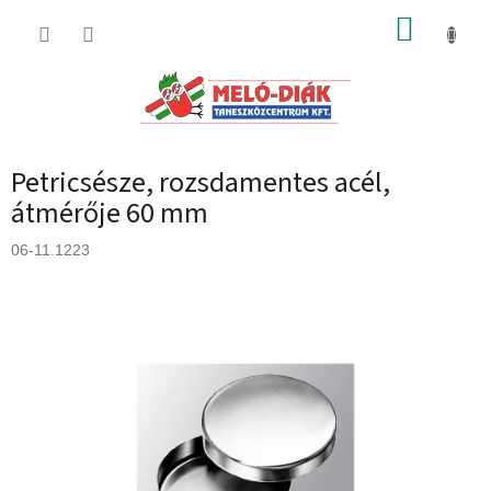
Ugrás
KOSÁR
a
fő
tartalomhoz
Petricsésze, rozsdamentes acél,
átmérője 60 mm
06-11.1223