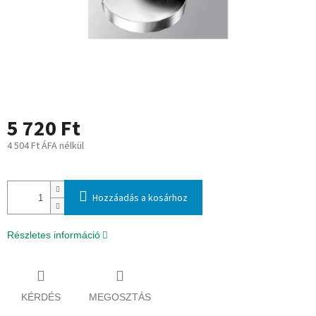
5 720 Ft
4 504 Ft ÁFA nélkül
Egységár:
Hozzáadás a kosárhoz
Részletes információ
KÉRDÉS
MEGOSZTÁS