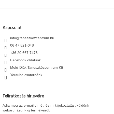
L
á
b
l
Kapcsolat
é
c
info
@
taneszkozcentrum.hu
06 47 521-048
+36 20 667 7473
Facebook oldalunk
Meló-Diák Taneszközcentrum Kft
Youtube csatornánk
Feliratkozás hírlevélre
Adja meg az e-mail címét, és mi tájékoztatást küldünk
webáruházunk új termékeiről.