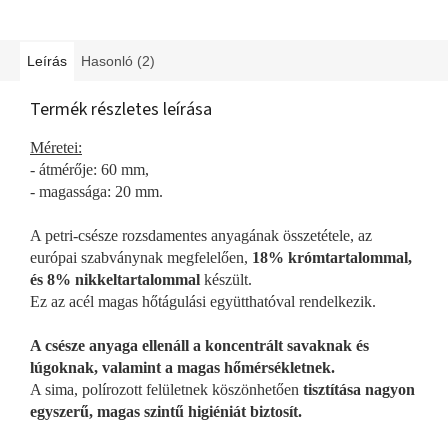
Leírás
Hasonló (2)
Termék részletes leírása
Méretei:
- átmérője: 60 mm,
- magassága: 20 mm.
A petri-csésze rozsdamentes anyagának összetétele, az
európai szabványnak megfelelően,
18% krómtartalommal,
és 8% nikkeltartalommal
készült.
Ez az acél magas hőtágulási együtthatóval rendelkezik.
A csésze anyaga ellenáll a koncentrált savaknak és
lúgoknak, valamint a magas hőmérsékletnek.
A sima, polírozott felületnek köszönhetően
tisztítása nagyon
egyszerű, magas szintű higiéniát biztosít.