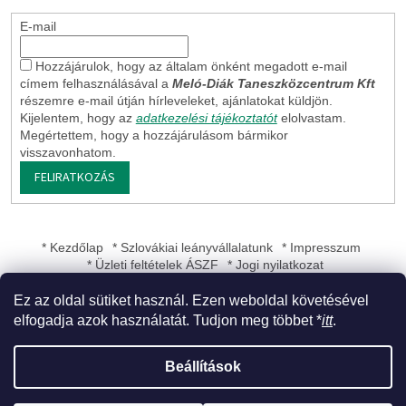
E-mail
Hozzájárulok, hogy az általam önként megadott e-mail
címem felhasználásával a
Meló-Diák Taneszközcentrum Kft
részemre e-mail útján hírleveleket, ajánlatokat küldjön.
Kijelentem, hogy az
adatkezelési tájékoztatót
elolvastam.
Megértettem, hogy a hozzájárulásom bármikor
visszavonhatom.
FELIRATKOZÁS
* Kezdőlap
* Szlovákiai leányvállalatunk
* Impresszum
* Üzleti feltételek ÁSZF
* Jogi nyilatkozat
Ez az oldal sütiket használ. Ezen weboldal követésével
elfogadja azok használatát. Tudjon meg többet *
itt
.
Shoptet készítette
Beállítások