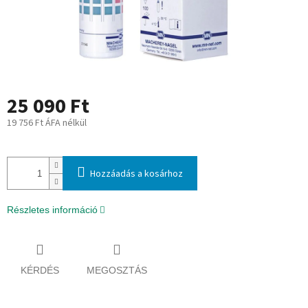
25 090 Ft
19 756 Ft ÁFA nélkül
Egységár:
Hozzáadás a kosárhoz
Részletes információ
KÉRDÉS
MEGOSZTÁS