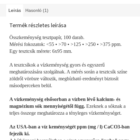
Leírás
Hasonló (1)
Termék részletes leírása
Összkeménység tesztpapír, 100 darab.
Mérési fokozatok: <55 • >70 • >125 • >250 • >375 ppm.
Egy tesztcsík mérete: 6x95 mm.
A tesztcsíkok a vízkeménység gyors és egyszerű
meghatározására szolgálnak. A mérés során a tesztcsík színe
zöldről vörösre változik, megbízható eredményt biztosít
másodperceken belül.
A vízkeménység elsősorban a vízben lévő kalcium- és
magnézium sók mennyiségétől függ.
Ezeknek a sóknak a
teljes összege meghatározza a tényleges vízkeménységet.
Az USA-ban a víz keménységét ppm (mg / l) CaCO3-ban
fejezik ki.