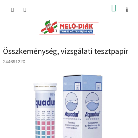
Ugrás
KOSÁR
a
fő
tartalomhoz
Összkeménység, vizsgálati tesztpapír
244691220