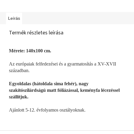
Leírás
Termék részletes leírása
Mérete: 140x100 cm.
Az európaiak felfedezései és a gyarmatosítás a XV-XVII
században.
Egyoldalas (hátoldala sima fehér), nagy
szakítószilárdságú matt fóliázással, keményfa lécezéssel
szállítjuk.
Ajánlott 5-12. évfolyamos osztályoknak.
L