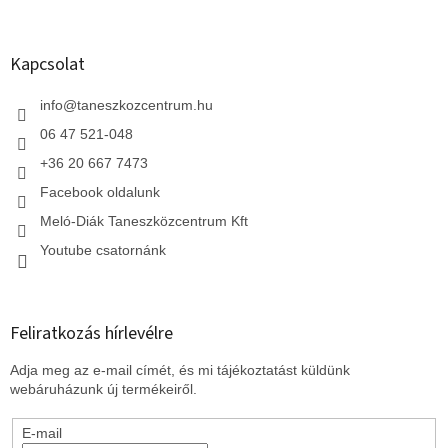
á
b
l
Kapcsolat
é
c
info
@
taneszkozcentrum.hu
06 47 521-048
+36 20 667 7473
Facebook oldalunk
Meló-Diák Taneszközcentrum Kft
Youtube csatornánk
Feliratkozás hírlevélre
Adja meg az e-mail címét, és mi tájékoztatást küldünk
webáruházunk új termékeiről.
E-mail