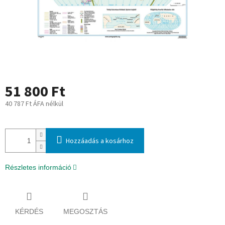
51 800 Ft
40 787 Ft ÁFA nélkül
Egységár:
Hozzáadás a kosárhoz
Részletes információ
KÉRDÉS
MEGOSZTÁS