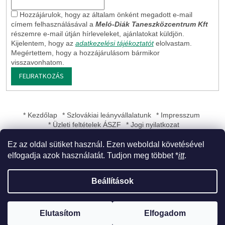
Hozzájárulok, hogy az általam önként megadott e-mail
címem felhasználásával a
Meló-Diák Taneszközcentrum Kft
részemre e-mail útján hírleveleket, ajánlatokat küldjön.
Kijelentem, hogy az
adatkezelési tájékoztatót
elolvastam.
Megértettem, hogy a hozzájárulásom bármikor
visszavonhatom.
FELIRATKOZÁS
* Kezdőlap
* Szlovákiai leányvállalatunk
* Impresszum
* Üzleti feltételek ÁSZF
* Jogi nyilatkozat
Ez az oldal sütiket használ. Ezen weboldal követésével
elfogadja azok használatát. Tudjon meg többet *
itt
.
Shoptet készítette
Beállítások
Copyright 2026
Meló-Diák Taneszközcentrum Kft
. Minden jog
Elutasítom
Elfogadom
fenntartva.
Süti beállítások szerkesztése