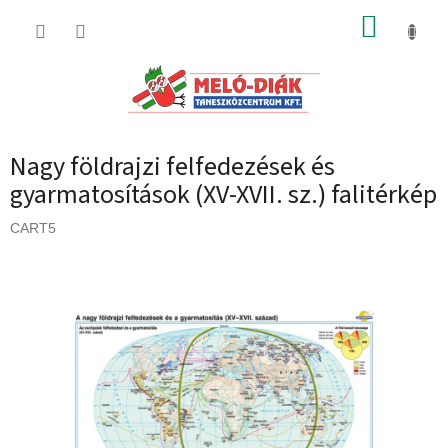
Ugrás
KOSÁR
a
fő
tartalomhoz
Nagy földrajzi felfedezések és
gyarmatosítások (XV-XVII. sz.) falitérkép
CART5