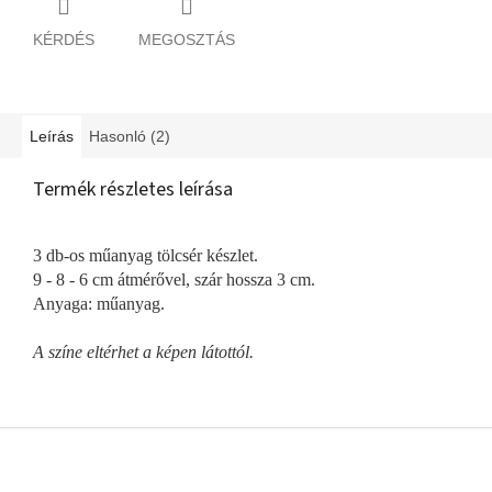
KÉRDÉS
MEGOSZTÁS
Leírás
Hasonló (2)
Termék részletes leírása
3 db-os műanyag tölcsér készlet.
9 - 8 - 6 cm átmérővel, szár hossza 3 cm.
Anyaga: műanyag.
A színe eltérhet a képen látottól.
L
á
b