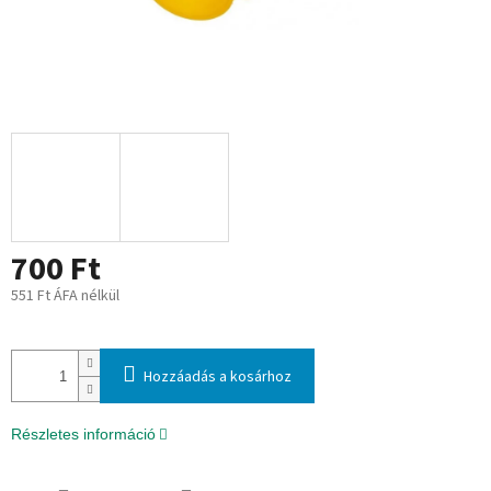
700 Ft
551 Ft ÁFA nélkül
Egységár:
Hozzáadás a kosárhoz
Részletes információ