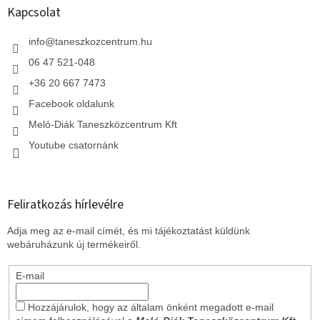
l
Kapcsolat
é
c
info
@
taneszkozcentrum.hu
06 47 521-048
+36 20 667 7473
Facebook oldalunk
Meló-Diák Taneszközcentrum Kft
Youtube csatornánk
Feliratkozás hírlevélre
Adja meg az e-mail címét, és mi tájékoztatást küldünk
webáruházunk új termékeiről.
E-mail
Hozzájárulok, hogy az általam önként megadott e-mail