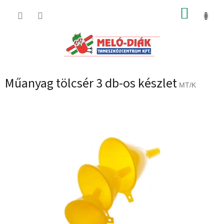
Ugrás
KOSÁR
a
fő
tartalomhoz
Műanyag tölcsér 3 db-os készlet
MT/K