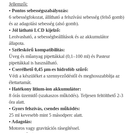
Jellemzői:
• Pontos sebességszabályozás:
6 sebességfokozat, állítható a felszívási sebesség (felső gomb)
és az adagolási sebesség (alsó gomb).
• Jól látható LCD kijelző:
Leolvasható, a sebességbeállítások és az akkumulátor
állapota.
• Széleskörű kompatibilitás:
Üveg és műanyag pipettákkal (0,1–100 ml) és Pasteur
pipettákkal is használható.
• Cserélhető 0,45 μm-es hidrofób szűrő:
Védi a készüléket a szennyeződéstől és meghosszabbítja az
élettartamát.
• Hatékony lítium-ion akkumulátor:
8 órás üzemidő (szakaszos működés). Teljesen feltölthető 2-3
óra alatt.
• Gyors felszívás, csendes működés:
25 ml kevesebb mint 5 másodperc alatt.
• Adagolás:
Motoros vagy gravitációs rásegítéssel.