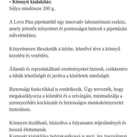
• Könnyű kialakítás:
Súlya mindössze 200 g.
A Levo Plus pipettatöltő egy innovatív laboratóriumi eszköz,
amely jelentős kényelmet és pontosságot biztosít a pipettázási
műveletekhez.
Kényelmesen illeszkedik a kézbe, lehetővé téve a könnyű
kezelést és vezérlést.
Állandó és reprodukálható eredményeket biztosít, csökkentve
a hibák lehetőségét és javítva a kísérletek minőségét.
Biztonsági funkciókkal is rendelkezik. Úgy tervezték, hogy
megakadályozza a kiömlést és a szivárgást, minimalizálja a
szennyeződés kockázatát és biztonságos munkakörnyezetet
biztosítson.
Könnyen tisztítható, biztosítva a folyamatos teljesítményét és
hosszú élettartamát.
Kompakt kialakítása helytakarékossá is teszi, így használaton