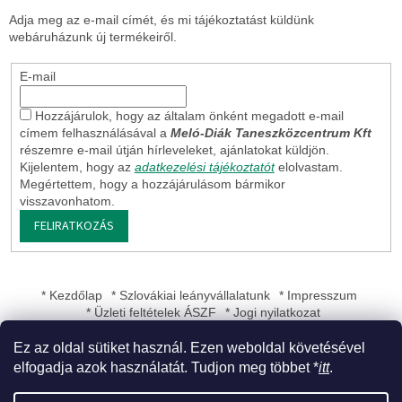
Adja meg az e-mail címét, és mi tájékoztatást küldünk
webáruházunk új termékeiről.
E-mail
Hozzájárulok, hogy az általam önként megadott e-mail
címem felhasználásával a
Meló-Diák Taneszközcentrum Kft
részemre e-mail útján hírleveleket, ajánlatokat küldjön.
Kijelentem, hogy az
adatkezelési tájékoztatót
elolvastam.
Megértettem, hogy a hozzájárulásom bármikor
visszavonhatom.
FELIRATKOZÁS
* Kezdőlap
* Szlovákiai leányvállalatunk
* Impresszum
* Üzleti feltételek ÁSZF
* Jogi nyilatkozat
Ez az oldal sütiket használ. Ezen weboldal követésével
elfogadja azok használatát. Tudjon meg többet *
itt
.
Shoptet készítette