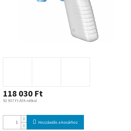
118 030 Ft
92 937 Ft ÁFA nélkül
Egységár:
Hozzáadás a kosárhoz