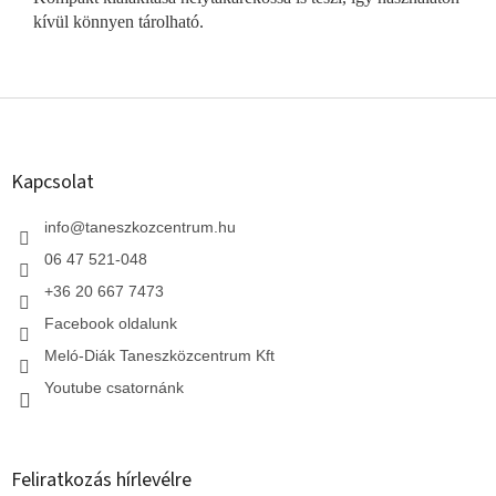
kívül könnyen tárolható.
L
á
b
l
Kapcsolat
é
c
info
@
taneszkozcentrum.hu
06 47 521-048
+36 20 667 7473
Facebook oldalunk
Meló-Diák Taneszközcentrum Kft
Youtube csatornánk
Feliratkozás hírlevélre