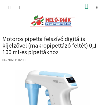
Ugrás
KOSÁR
a
fő
tartalomhoz
Motoros pipetta felszívó digitális
kijelzővel (makropipettázó feltét) 0,1-
100 ml-es pipettákhoz
06-7061110200