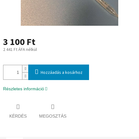
3 100 Ft
2 441 Ft ÁFA nélkül
Egységár:
Hozzáadás a kosárhoz
Részletes információ
KÉRDÉS
MEGOSZTÁS