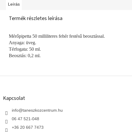
Leírás
Termék részletes leírása
Mérőpipetta 50 milliliteres fehér festésű beosztással.
Anyaga: üveg.
Térfogata: 50 ml.
Beosztás: 0,2 ml.
L
á
b
l
Kapcsolat
é
c
info
@
taneszkozcentrum.hu
06 47 521-048
+36 20 667 7473