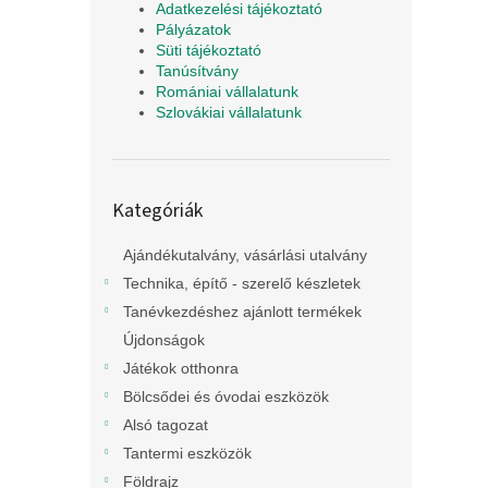
Adatkezelési tájékoztató
Pályázatok
Süti tájékoztató
Tanúsítvány
Romániai vállalatunk
Szlovákiai vállalatunk
Kategóriák
Kategóriák
átugrása
Ajándékutalvány, vásárlási utalvány
Technika, építő - szerelő készletek
Tanévkezdéshez ajánlott termékek
Újdonságok
Játékok otthonra
Bölcsődei és óvodai eszközök
Alsó tagozat
Tantermi eszközök
Földrajz