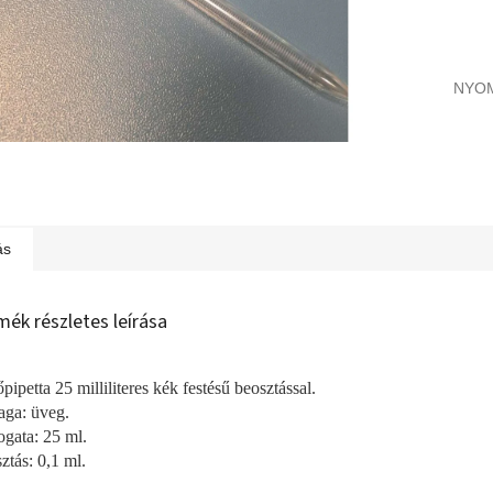
NYO
ás
mék részletes leírása
pipetta 25 milliliteres kék festésű beosztással.
ga: üveg.
ogata: 25 ml.
ztás: 0,1 ml.