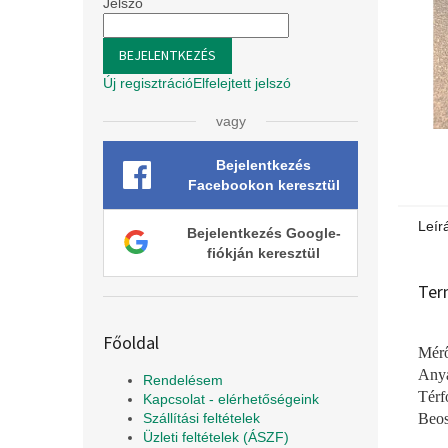
l
Jelszó
BEJELENTKEZÉS
Új regisztráció
Elfelejtett jelszó
vagy
Bejelentkezés
Facebookon keresztül
Leír
Bejelentkezés Google-
fiókján keresztül
Ter
Főoldal
Mérő
Anya
Rendelésem
Térf
Kapcsolat - elérhetőségeink
Beos
Szállítási feltételek
Üzleti feltételek (ÁSZF)