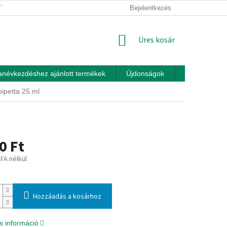
ÍTÁSI FELTÉTELEK
ÜZLETI FELTÉTELEK (ÁSZF)
Bejelentkezés
ADATKEZEL
KOSÁR
Üres kosár
anévkezdéshez ajánlott termékek
Újdonságok
Játékok otth
ipetta 25 ml
0 Ft
ÁFA nélkül
:
Hozzáadás a kosárhoz
s információ