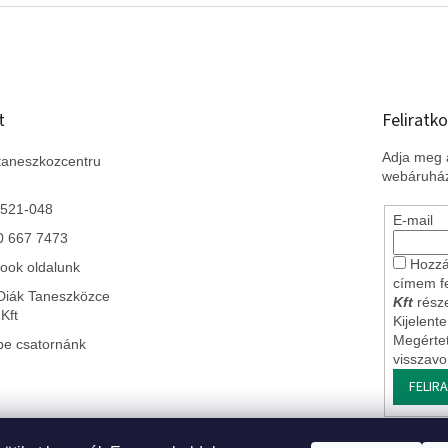
t
Feliratko
Adja meg a
taneszkozcentru
webáruház
 521-048
E-mail
0 667 7473
Hozzá
ook oldalunk
címem f
Diák Taneszközce
Kft
része
Kft
Kijelent
Megérte
be csatornánk
visszav
FELIR