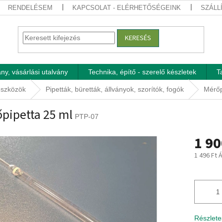
RENDELÉSEM
KAPCSOLAT - ELÉRHETŐSÉGEINK
SZÁLL
KERESÉS
ny, vásárlási utalvány
Technika, építő - szerelő készletek
T
eszközök
Pipetták, büretták, állványok, szorítók, fogók
Mérőp
pipetta 25 ml
PTP-07
1 90
1 496 Ft 
Egységár
Részlete