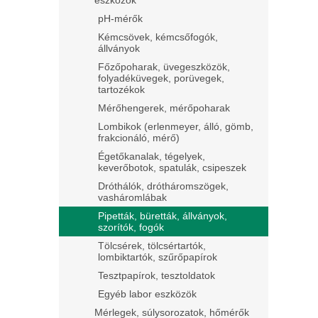
eszközök
pH-mérők
Kémcsövek, kémcsőfogók,
állványok
Főzőpoharak, üvegeszközök,
folyadéküvegek, porüvegek,
tartozékok
Mérőhengerek, mérőpoharak
Lombikok (erlenmeyer, álló, gömb,
frakcionáló, mérő)
Égetőkanalak, tégelyek,
keverőbotok, spatulák, csipeszek
Dróthálók, drótháromszögek,
vasháromlábak
Pipetták, büretták, állványok,
szorítók, fogók
Tölcsérek, tölcsértartók,
lombiktartók, szűrőpapírok
Tesztpapírok, tesztoldatok
Egyéb labor eszközök
Mérlegek, súlysorozatok, hőmérők