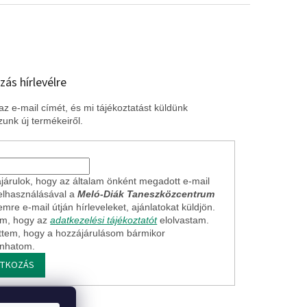
zás hírlevélre
z e-mail címét, és mi tájékoztatást küldünk
unk új termékeiről.
járulok, hogy az általam önként megadott e-mail
elhasználásával a
Meló-Diák Taneszközcentrum
mre e-mail útján hírleveleket, ajánlatokat küldjön.
em, hogy az
adatkezelési tájékoztatót
elolvastam.
ttem, hogy a hozzájárulásom bármikor
onhatom.
ATKOZÁS