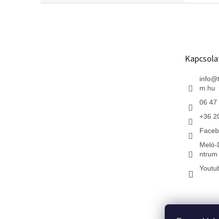
L
á
b
l
é
Kapcsola
c
info
@
m.hu
06 47
+36 2
Faceb
Meló-
ntrum 
Youtu