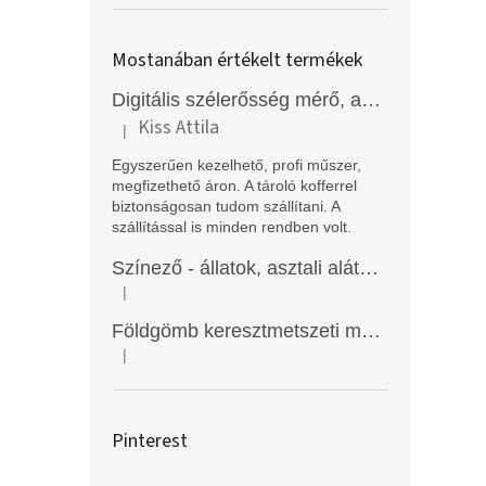
Mostanában értékelt termékek
Digitális szélerősség mérő, anemométer, EM2250
Kiss Attila
|
A termék értékelése 5-ből 5 csillag.
Egyszerűen kezelhető, profi műszer,
megfizethető áron. A tároló kofferrel
biztonságosan tudom szállítani. A
szállítással is minden rendben volt.
Színező - állatok, asztali alátét, Funny Mat
|
A termék értékelése 5-ből 5 csillag.
Földgömb keresztmetszeti modell
|
A termék értékelése 5-ből 5 csillag.
Pinterest