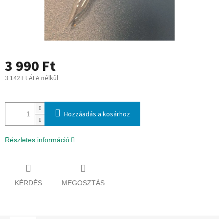
3 990 Ft
3 142 Ft ÁFA nélkül
Egységár:
Hozzáadás a kosárhoz
Részletes információ
KÉRDÉS
MEGOSZTÁS