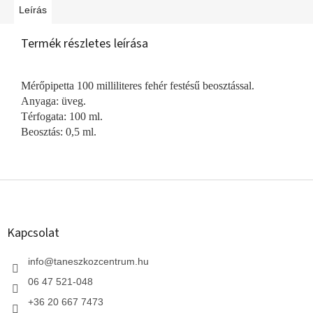
Leírás
Termék részletes leírása
Mérőpipetta 100 milliliteres fehér festésű beosztással.
Anyaga: üveg.
Térfogata: 100 ml.
Beosztás: 0,5 ml.
L
á
b
l
Kapcsolat
é
c
info
@
taneszkozcentrum.hu
06 47 521-048
+36 20 667 7473