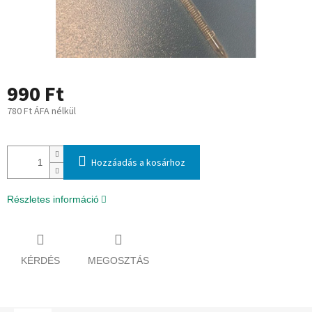
990 Ft
780 Ft ÁFA nélkül
Egységár:
Hozzáadás a kosárhoz
Részletes információ
KÉRDÉS
MEGOSZTÁS