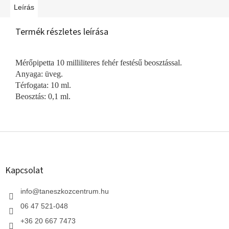
Leírás
Termék részletes leírása
Mérőpipetta 10 milliliteres fehér festésű beosztással.
Anyaga: üveg.
Térfogata: 10 ml.
Beosztás: 0,1 ml.
L
á
b
l
Kapcsolat
é
c
info
@
taneszkozcentrum.hu
06 47 521-048
+36 20 667 7473