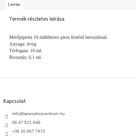
Leírás
Termék részletes leírása
Mérőpipetta 10 milliliteres piros festésű beosztással.
Anyaga: üveg.
Térfogata: 10 ml.
Beosztás: 0,1 ml.
L
á
b
l
Kapcsolat
é
c
info
@
taneszkozcentrum.hu
06 47 521-048
+36 20 667 7473