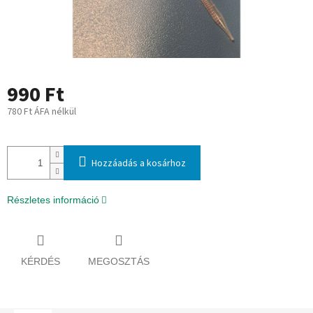
990 Ft
780 Ft ÁFA nélkül
Egységár:
Hozzáadás a kosárhoz
Részletes információ
KÉRDÉS
MEGOSZTÁS