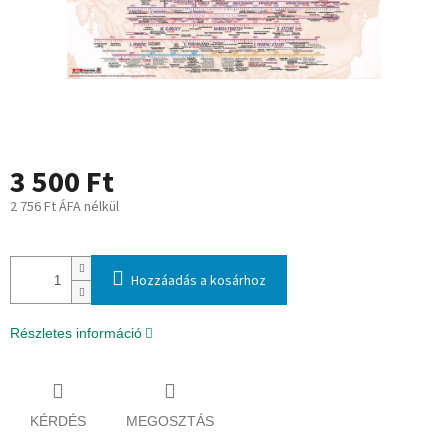
3 500 Ft
2 756 Ft ÁFA nélkül
Egységár:
Hozzáadás a kosárhoz
Részletes információ
KÉRDÉS
MEGOSZTÁS