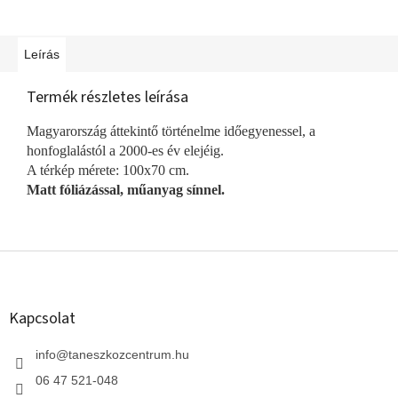
Leírás
Termék részletes leírása
Magyarország áttekintő történelme időegyenessel, a
honfoglalástól a 2000-es év elejéig.
A térkép mérete: 100x70 cm.
Matt fóliázással, műanyag sínnel.
L
á
b
l
Kapcsolat
é
c
info
@
taneszkozcentrum.hu
06 47 521-048