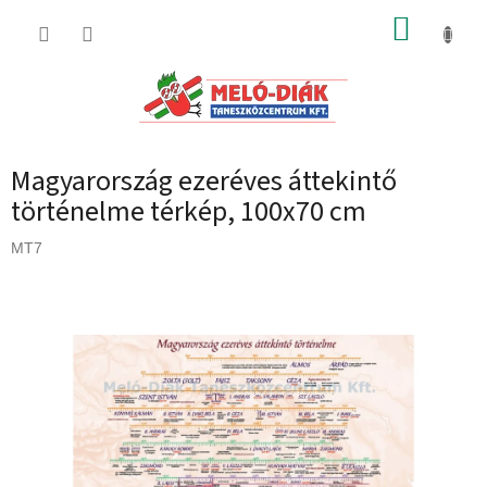
Ugrás
KOSÁR
a
fő
tartalomhoz
Magyarország ezeréves áttekintő
történelme térkép, 100x70 cm
MT7