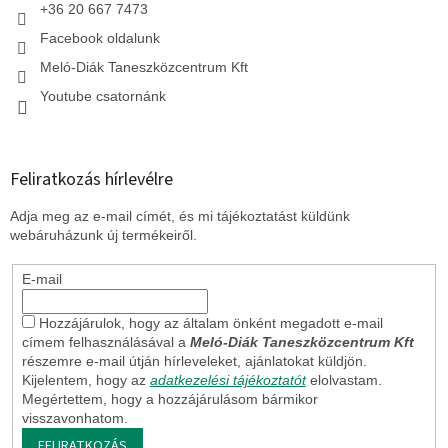
+36 20 667 7473
Facebook oldalunk
Meló-Diák Taneszközcentrum Kft
Youtube csatornánk
Feliratkozás hírlevélre
Adja meg az e-mail címét, és mi tájékoztatást küldünk
webáruházunk új termékeiről.
E-mail
Hozzájárulok, hogy az általam önként megadott e-mail
címem felhasználásával a
Meló-Diák Taneszközcentrum Kft
részemre e-mail útján hírleveleket, ajánlatokat küldjön.
Kijelentem, hogy az
adatkezelési tájékoztatót
elolvastam.
Megértettem, hogy a hozzájárulásom bármikor
visszavonhatom.
FELIRATKOZÁS